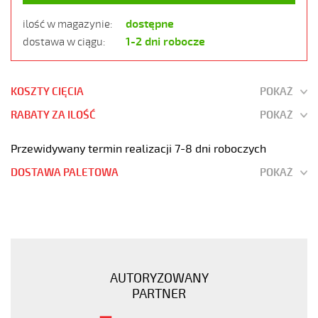
dostępne
ilość w magazynie:
1-2 dni robocze
dostawa w ciągu:
KOSZTY CIĘCIA
POKAŻ
RABATY ZA ILOŚĆ
POKAŻ
Przewidywany termin realizacji 7-8 dni roboczych
DOSTAWA PALETOWA
POKAŻ
JZ-
500
HMH
18G1,5
Kabel
AUTORYZOWANY
elastyczny
PARTNER
300/500V
żyły