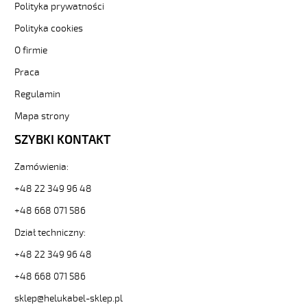
81889
Polityka prywatności
Sterownicze
Polityka cookies
i
elastyczne.
O firmie
JZ-
Praca
500
HMH
Regulamin
18G1,5
Kabel
Mapa strony
elastyczny
SZYBKI KONTAKT
300/500V
żyły
Zamówienia:
czarne
numerowane,
+48 22 349 96 48
bezh.
+48 668 071 586
od
Hekulabel
Dział techniczny:
[kod:
11269].
+48 22 349 96 48
HELUKABEL
+48 668 071 586
https://www.static.helukabel-
sklep.pl/upload/galleries/producers/small_
sklep@helukabel-sklep.pl