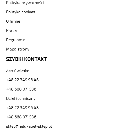
bezh-
Polityka prywatności
-3-
81827
Polityka cookies
Sterownicze
O firmie
i
elastyczne.
Praca
JZ-
Regulamin
500
HMH
Mapa strony
10G0,5
Kabel
SZYBKI KONTAKT
elastyczny
300/500V
Zamówienia:
żyły
+48 22 349 96 48
czarne
numerowane,
+48 668 071 586
bezh.
od
Dział techniczny:
Hekulabel
+48 22 349 96 48
[kod:
11207].
+48 668 071 586
HELUKABEL
sklep@helukabel-sklep.pl
https://www.static.helukabel-