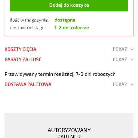
Dodaj do koszyka
dostępne
ilość w magazynie:
1-2 dni robocze
dostawa w ciągu:
KOSZTY CIĘCIA
POKAŻ
RABATY ZA ILOŚĆ
POKAŻ
Przewidywany termin realizacji 7-8 dni roboczych
DOSTAWA PALETOWA
POKAŻ
JZ-
500
HMH
10G0,5
Kabel
AUTORYZOWANY
elastyczny
PARTNER