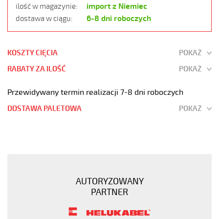
import z Niemiec
ilość w magazynie:
6-8 dni roboczych
dostawa w ciągu:
KOSZTY CIĘCIA
POKAŻ
RABATY ZA ILOŚĆ
POKAŻ
Przewidywany termin realizacji 7-8 dni roboczych
DOSTAWA PALETOWA
POKAŻ
JZ-
500
BLACK
4G25
Przewod
AUTORYZOWANY
elastyczny
PARTNER
300/500V
zyly
czarne