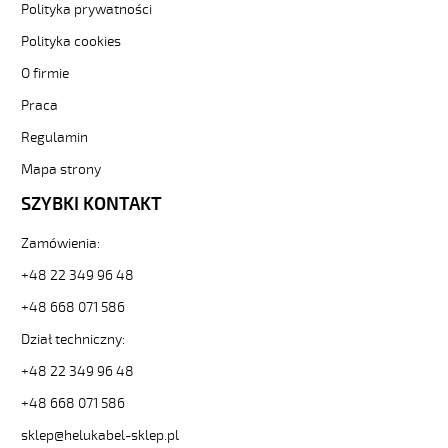
JZ-
Polityka prywatności
500
Polityka cookies
BLACK
4G25
O firmie
Przewod
Praca
elastyczny
300/500V
Regulamin
zyly
czarne
Mapa strony
numerowane
SZYBKI KONTAKT
od
Hekulabel
Zamówienia:
[kod:
10386].
+48 22 349 96 48
HELUKABEL
https://www.static.helukabel-
+48 668 071 586
sklep.pl/upload/galleries/producers/small_
Dział techniczny:
JZ-
500
+48 22 349 96 48
BLACK
+48 668 071 586
4G25
Przewod
sklep@helukabel-sklep.pl