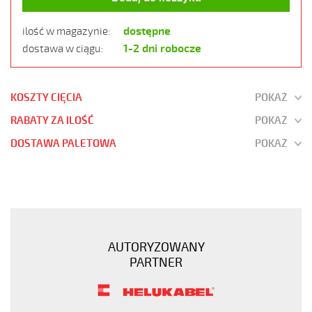
dostępne
ilość w magazynie:
1-2 dni robocze
dostawa w ciągu:
KOSZTY CIĘCIA
POKAŻ
RABATY ZA ILOŚĆ
POKAŻ
DOSTAWA PALETOWA
POKAŻ
JZ-
500
9G1
Kabel
elastyczny
AUTORYZOWANY
300/500V
PARTNER
żyły
czarne
numerowane