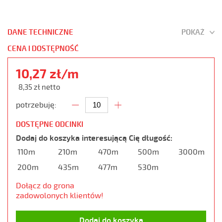
DANE TECHNICZNE
POKAŻ
CENA I DOSTĘPNOŚĆ
10,27 zł/m
8,35 zł netto
potrzebuję:
DOSTĘPNE ODCINKI
Dodaj do koszyka interesującą Cię długość:
110m
210m
470m
500m
3000m
200m
435m
477m
530m
Dołącz do grona
zadowolonych klientów!
Dodaj do koszyka