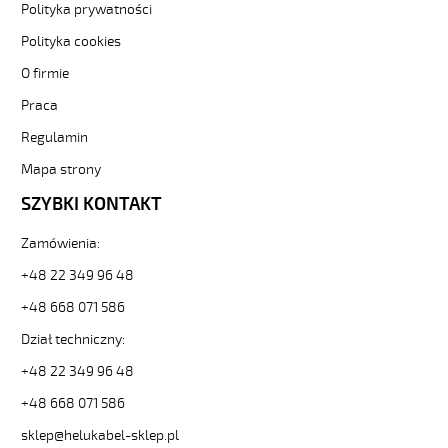
Polityka prywatności
elastyczny
300/500V
Polityka cookies
żyły
czarne
O firmie
numerowane
Praca
od
Hekulabel
Regulamin
[kod:
Mapa strony
10071].
HELUKABEL
SZYBKI KONTAKT
https://www.static.helukabel-
sklep.pl/upload/galleries/producers/small_
Zamówienia:
JZ-
500
+48 22 349 96 48
9G1
+48 668 071 586
Kabel
elastyczny
Dział techniczny:
300/500V
żyły
+48 22 349 96 48
czarne
+48 668 071 586
numerowane
81283
sklep@helukabel-sklep.pl