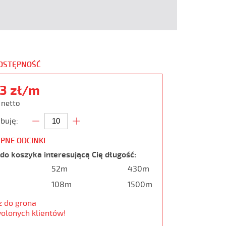
DOSTĘPNOŚĆ
73 zł/m
ł netto
buję:
PNE ODCINKI
do koszyka interesującą Cię długość:
52m
430m
108m
1500m
z do grona
olonych klientów!