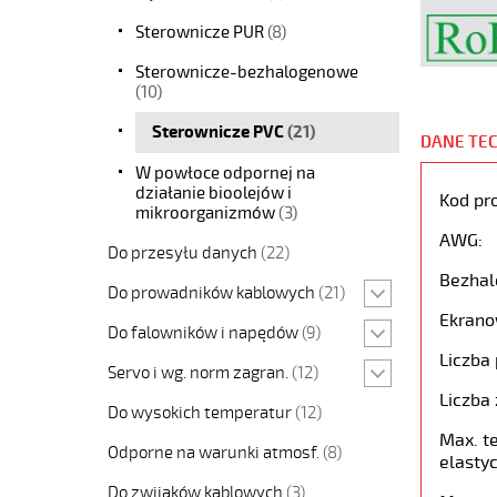
Sterownicze PUR
(8)
Sterownicze-bezhalogenowe
(10)
Sterownicze PVC
(21)
DANE TE
W powłoce odpornej na
działanie bioolejów i
Kod pr
mikroorganizmów
(3)
AWG:
Do przesyłu danych
(22)
Bezhal
Do prowadników kablowych
(21)
Ekrano
Do falowników i napędów
(9)
Liczba 
Servo i wg. norm zagran.
(12)
Liczba 
Do wysokich temperatur
(12)
Max. t
Odporne na warunki atmosf.
(8)
elastyc
Do zwijaków kablowych
(3)