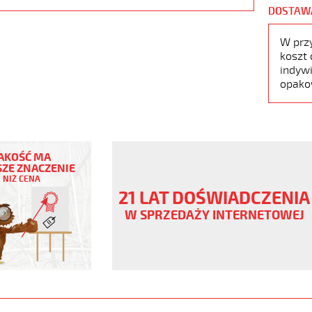
DOSTAW
W prz
koszt 
indywi
opako
AKOŚĆ MA
ZE ZNACZENIE
NIŻ CENA
ny
21 LAT DOŚWIADCZENIA
V
W SPRZEDAŻY INTERNETOWEJ
ane
www.static.helukabel-
upload/galleries/products/1501-