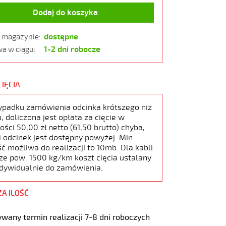
Dodaj do koszyka
dostępne
w magazynie:
1-2 dni robocze
a w ciągu:
CIĘCIA
ypadku zamówienia odcinka krótszego niż
 doliczona jest opłata za cięcie w
ści 50,00 zł netto (61,50 brutto) chyba,
i odcinek jest dostępny powyżej. Min.
ć możliwa do realizacji to 10mb. Dla kabli
ze pow. 1500 kg/km koszt cięcia ustalany
ndywidualnie do zamówienia.
ZA ILOŚĆ
wany termin realizacji 7-8 dni roboczych