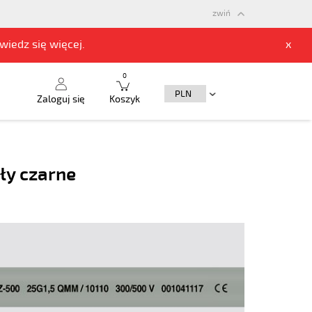
zwiń
owiedz się
więcej.
x
0
Zaloguj się
Koszyk
ły czarne