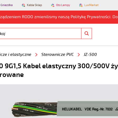
 Gniazdka
Kable Sklep
Oto Lampy
LuxMarket
rządzeniem RODO zmienilismy naszą Politykę Prywatności. D
cze i elastyczne
Sterownicze PVC
JZ-500
0 9G1,5 Kabel elastyczny 300/500V ży
rowane