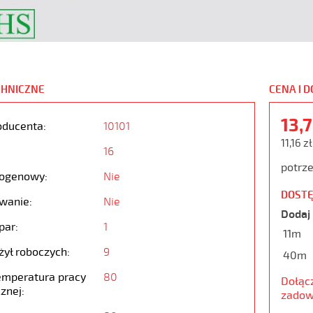
CHNICZNE
CENA I 
13,
oducenta:
10101
11,16 z
16
potrze
ogenowy:
Nie
DOSTĘ
wanie:
Nie
Dodaj 
par:
1
11m
żył roboczych:
9
40m
emperatura pracy
80
Dołąc
znej:
zadow