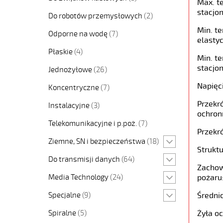
Max. t
stacjon
Do robotów przemysłowych
(2)
Min. t
Odporne na wodę
(7)
elastyc
Płaskie
(4)
Min. t
stacjon
Jednożyłowe
(26)
Napięc
Koncentryczne
(7)
Przekró
Instalacyjne
(3)
ochron
Telekomunikacyjne i p.poż.
(7)
Przekró
Ziemne, SN i bezpieczeństwa
(18)
Struktu
Do transmisji danych
(64)
Zachow
Media Technology
(24)
pożaru
Specjalne
(9)
Średni
Spiralne
(5)
Żyła o