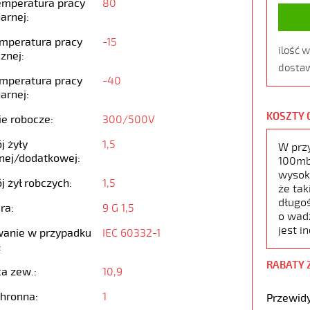
emperatura pracy
80
arnej:
emperatura pracy
-15
ilość 
znej:
dostaw
emperatura pracy
-40
arnej:
KOSZTY 
ie robocze:
300/500V
j żyły
1,5
W prz
nej/dodatkowej:
100mb,
wysoko
j żył robczych:
1,5
że tak
długoś
ra:
9 G 1,5
o wad
jest i
anie w przypadku
IEC 60332-1
:
RABATY 
ca zew.:
10,9
chronna:
1
Przewidy