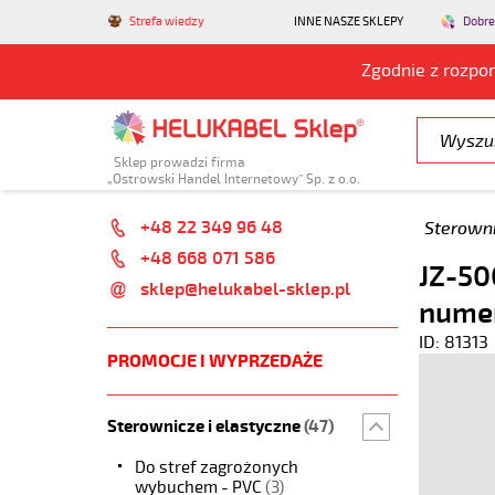
Strefa wiedzy
INNE NASZE SKLEPY
Dobre
Zgodnie z rozpo
Sklep prowadzi firma
„Ostrowski Handel Internetowy” Sp. z o.o.
+48 22 349 96 48
Sterowni
+48 668 071 586
JZ-50
sklep@helukabel-sklep.pl
nume
ID: 81313
PROMOCJE I WYPRZEDAŻE
Sterownicze i elastyczne
(47)
Do stref zagrożonych
wybuchem - PVC
(3)