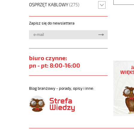
OSPRZĘT KABLOWY
(275)
Zapisz się do newslettera
biuro czynne:
JZ-
500
pn - pt: 8:00-16:00
J
9G1,5
WIĘKS
Kabel
elastycz
300/500
Blog branżowy - porady, opisy i inne:
żyły
czarne
numerow
https://
sklep.pl/
JZ-
500.jpg