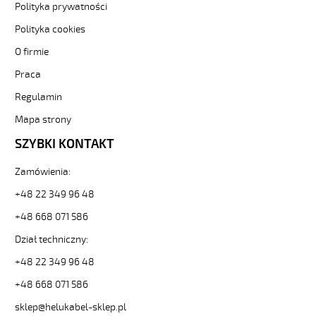
elastyczny
Polityka prywatności
300/500V
żyły
Polityka cookies
czarne
O firmie
numerowane
od
Praca
Hekulabel
Regulamin
[kod:
10040].
Mapa strony
HELUKABEL
https://www.static.helukabel-
SZYBKI KONTAKT
sklep.pl/upload/galleries/producers/small_
JZ-
Zamówienia:
500
+48 22 349 96 48
8G0,75
Kabel
+48 668 071 586
elastyczny
Dział techniczny:
300/500V
żyły
+48 22 349 96 48
czarne
numerowane
+48 668 071 586
81252
sklep@helukabel-sklep.pl
10040