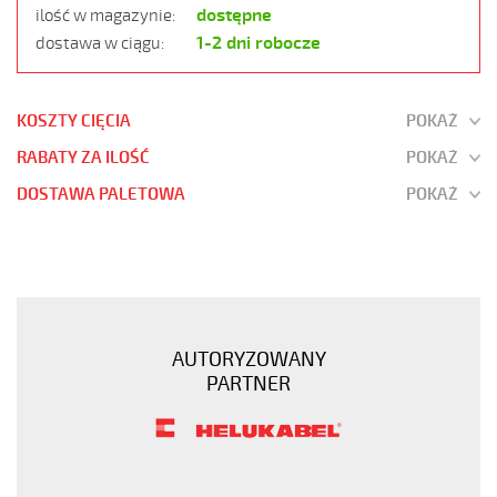
dostępne
ilość w magazynie:
1-2 dni robocze
dostawa w ciągu:
KOSZTY CIĘCIA
POKAŻ
RABATY ZA ILOŚĆ
POKAŻ
DOSTAWA PALETOWA
POKAŻ
JZ-
500
8G0,75
Kabel
elastyczny
AUTORYZOWANY
300/500V
PARTNER
żyły
czarne
numerowane
https://www.static.helukabel-
sklep.pl/upload/galleries/products/1501-