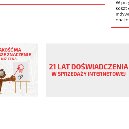
W prz
koszt 
indywi
opako
AKOŚĆ MA
ZE ZNACZENIE
NIŻ CENA
ny
21 LAT DOŚWIADCZENIA
V
W SPRZEDAŻY INTERNETOWEJ
ane
www.static.helukabel-
upload/galleries/products/1501-
www.helukabel-
jz-