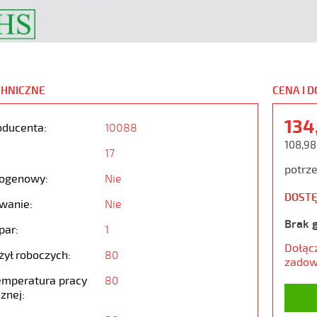
CHNICZNE
CENA I 
134
oducenta:
10088
108,98
17
potrze
ogenowy:
Nie
DOSTĘ
wanie:
Nie
Brak 
par:
1
Dołąc
żył roboczych:
80
zadow
emperatura pracy
80
znej: