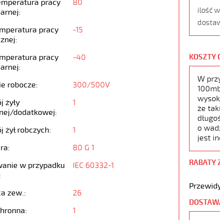
emperatura pracy
80
ilość 
arnej:
dostaw
emperatura pracy
-15
znej:
emperatura pracy
-40
KOSZTY 
arnej:
W prz
ie robocze:
300/500V
100mb,
wysoko
j żyły
1
że tak
nej/dodatkowej:
długoś
o wad
j żył robczych:
1
jest i
ra:
80 G 1
RABATY 
anie w przypadku
IEC 60332-1
:
Przewidy
ca zew.:
26
DOSTAW
chronna:
1