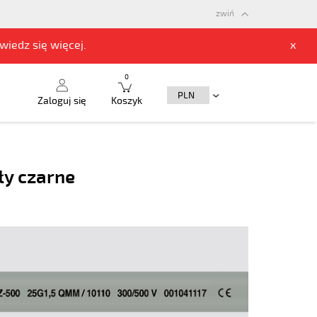
zwiń
owiedz się
więcej.
x
0
Zaloguj się
Koszyk
ły czarne