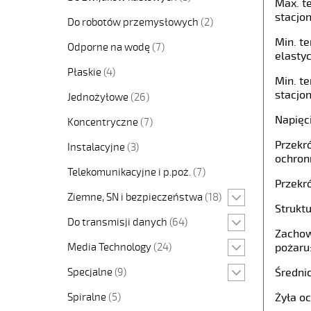
Max. t
stacjon
Do robotów przemysłowych
(2)
Min. t
Odporne na wodę
(7)
elastyc
Płaskie
(4)
Min. t
stacjon
Jednożyłowe
(26)
Napięc
Koncentryczne
(7)
Przekró
Instalacyjne
(3)
ochron
Telekomunikacyjne i p.poż.
(7)
Przekró
Ziemne, SN i bezpieczeństwa
(18)
Struktu
Do transmisji danych
(64)
Zachow
Media Technology
(24)
pożaru
Specjalne
(9)
Średni
Spiralne
(5)
Żyła o