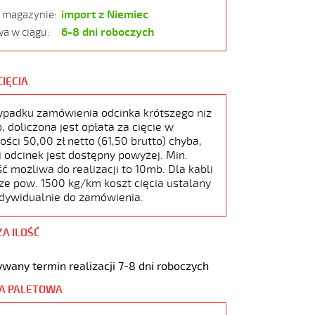
import z Niemiec
w magazynie:
6-8 dni roboczych
a w ciągu:
CIĘCIA
ypadku zamówienia odcinka krótszego niż
 doliczona jest opłata za cięcie w
ści 50,00 zł netto (61,50 brutto) chyba,
i odcinek jest dostępny powyżej. Min.
ć możliwa do realizacji to 10mb. Dla kabli
ze pow. 1500 kg/km koszt cięcia ustalany
ndywidualnie do zamówienia.
ZA ILOŚĆ
wany termin realizacji 7-8 dni roboczych
A PALETOWA