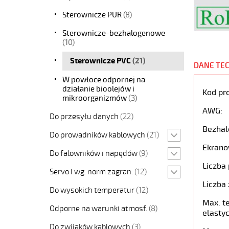
Sterownicze PUR
(8)
Sterownicze-bezhalogenowe
(10)
Sterownicze PVC
(21)
DANE TE
W powłoce odpornej na
działanie bioolejów i
Kod pr
mikroorganizmów
(3)
AWG:
Do przesyłu danych
(22)
Bezhal
Do prowadników kablowych
(21)
Ekrano
Do falowników i napędów
(9)
Liczba 
Servo i wg. norm zagran.
(12)
Liczba 
Do wysokich temperatur
(12)
Max. t
Odporne na warunki atmosf.
(8)
elastyc
Do zwijaków kablowych
(3)