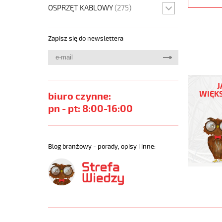
OSPRZĘT KABLOWY
(275)
Zapisz się do newslettera
JZ-
500
J
80G1
WIĘKS
biuro czynne:
Kabel
pn - pt: 8:00-16:00
elastycz
300/500
żyły
czarne
Blog branżowy - porady, opisy i inne:
numerow
https://
sklep.pl/
JZ-
500.jpg
https://
sklep.pl/
500-