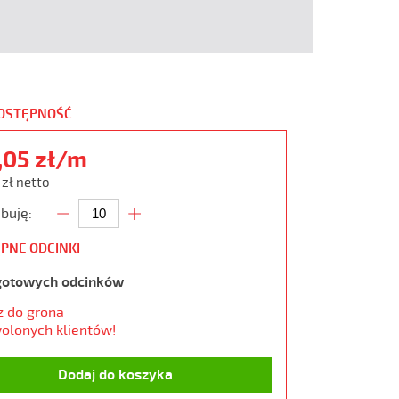
DOSTĘPNOŚĆ
,05 zł/m
 zł netto
buję:
PNE ODCINKI
gotowych odcinków
z do grona
olonych klientów!
Dodaj do koszyka