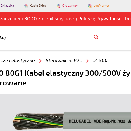
 Gniazdka
Kable Sklep
Oto Lampy
LuxMarket
rządzeniem RODO zmienilismy naszą Politykę Prywatności. D
cze i elastyczne
Sterownicze PVC
JZ-500
0 80G1 Kabel elastyczny 300/500V ży
rowane