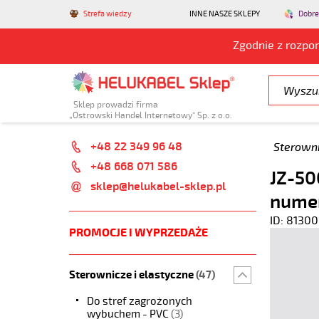
Strefa wiedzy
INNE NASZE SKLEPY
Dobre
Zgodnie z rozpo
Sklep prowadzi firma
„Ostrowski Handel Internetowy” Sp. z o.o.
+48 22 349 96 48
Sterowni
+48 668 071 586
JZ-50
sklep@helukabel-sklep.pl
nume
ID: 81300
PROMOCJE I WYPRZEDAŻE
Sterownicze i elastyczne
(47)
Do stref zagrożonych
wybuchem - PVC
(3)