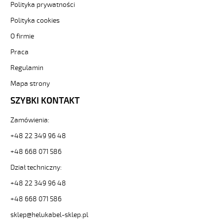
Kabel
Polityka prywatności
elastyczny
Polityka cookies
300/500V
żyły
O firmie
czarne
Praca
numerowane
od
Regulamin
Hekulabel
[kod:
Mapa strony
10058].
SZYBKI KONTAKT
HELUKABEL
https://www.static.helukabel-
Zamówienia:
sklep.pl/upload/galleries/producers/small_
JZ-
+48 22 349 96 48
500
80G0,75
+48 668 071 586
Kabel
Dział techniczny:
elastyczny
300/500V
+48 22 349 96 48
żyły
+48 668 071 586
czarne
numerowane
sklep@helukabel-sklep.pl