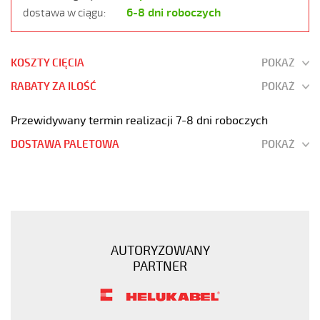
6-8 dni roboczych
dostawa w ciągu:
KOSZTY CIĘCIA
POKAŻ
RABATY ZA ILOŚĆ
POKAŻ
Przewidywany termin realizacji 7-8 dni roboczych
DOSTAWA PALETOWA
POKAŻ
JZ-
500
80G0,75
Kabel
elastyczny
AUTORYZOWANY
300/500V
PARTNER
żyły
czarne
numerowane
https://www.static.helukabel-