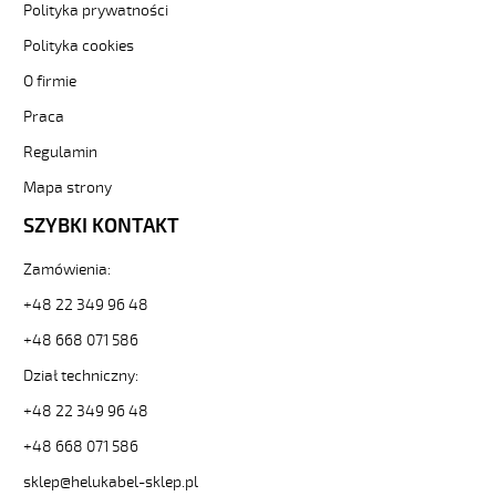
300/500V
Polityka prywatności
żyły
czarne
Polityka cookies
numerowane
O firmie
od
Hekulabel
Praca
[kod:
Regulamin
10150].
HELUKABEL
Mapa strony
https://www.static.helukabel-
sklep.pl/upload/galleries/producers/small_
SZYBKI KONTAKT
JZ-
500
Zamówienia:
7G6
+48 22 349 96 48
Kabel
elastyczny
+48 668 071 586
300/500V
Dział techniczny:
żyły
czarne
+48 22 349 96 48
numerowane
81362
+48 668 071 586
10150
sklep@helukabel-sklep.pl
zł