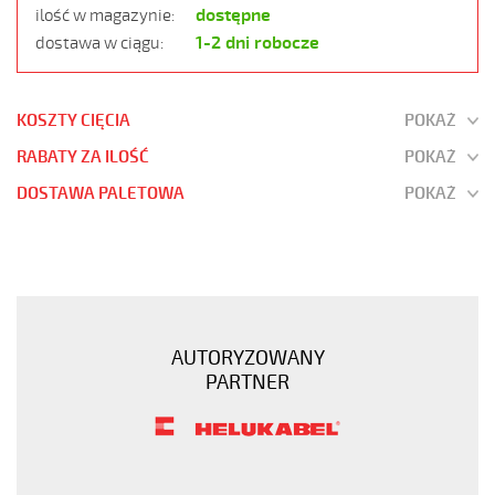
dostępne
ilość w magazynie:
1-2 dni robocze
dostawa w ciągu:
KOSZTY CIĘCIA
POKAŻ
RABATY ZA ILOŚĆ
POKAŻ
DOSTAWA PALETOWA
POKAŻ
JZ-
500
7G6
Kabel
elastyczny
AUTORYZOWANY
300/500V
PARTNER
żyły
czarne
numerowane
https://www.static.helukabel-
sklep.pl/upload/galleries/products/1501-