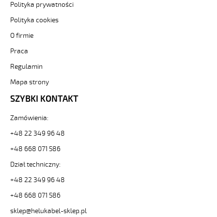
Polityka prywatności
elastyczne.
JZ-
Polityka cookies
500
6G1,5
O firmie
Kabel
Praca
elastyczny
300/500V
Regulamin
żyły
Mapa strony
czarne
numerowane
SZYBKI KONTAKT
od
Hekulabel
Zamówienia:
[kod:
10097].
+48 22 349 96 48
HELUKABEL
+48 668 071 586
https://www.static.helukabel-
sklep.pl/upload/galleries/producers/small_
Dział techniczny:
JZ-
500
+48 22 349 96 48
6G1,5
+48 668 071 586
Kabel
elastyczny
sklep@helukabel-sklep.pl