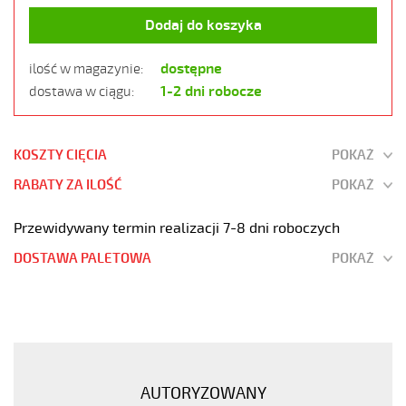
Dodaj do koszyka
dostępne
ilość w magazynie:
1-2 dni robocze
dostawa w ciągu:
KOSZTY CIĘCIA
POKAŻ
RABATY ZA ILOŚĆ
POKAŻ
Przewidywany termin realizacji 7-8 dni roboczych
DOSTAWA PALETOWA
POKAŻ
JZ-
500
6G1,5
Kabel
elastyczny
AUTORYZOWANY
300/500V