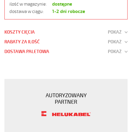
dostępne
ilość w magazynie:
1-2 dni robocze
dostawa w ciągu:
KOSZTY CIĘCIA
POKAŻ
RABATY ZA ILOŚĆ
POKAŻ
DOSTAWA PALETOWA
POKAŻ
JZ-
500
61G1
Kabel
elastyczny
AUTORYZOWANY
300/500V
PARTNER
żyły
czarne
numerowane
https://www.static.helukabel-
sklep.pl/upload/galleries/products/1501-