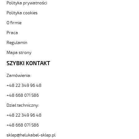
300/500V
Polityka prywatności
żyły
czarne
Polityka cookies
numerowane
O firmie
od
Hekulabel
Praca
[kod:
Regulamin
10086].
HELUKABEL
Mapa strony
https://www.static.helukabel-
sklep.pl/upload/galleries/producers/small_
SZYBKI KONTAKT
JZ-
500
Zamówienia:
61G1
+48 22 349 96 48
Kabel
elastyczny
+48 668 071 586
300/500V
Dział techniczny:
żyły
czarne
+48 22 349 96 48
numerowane
81298
+48 668 071 586
10086
sklep@helukabel-sklep.pl
zł