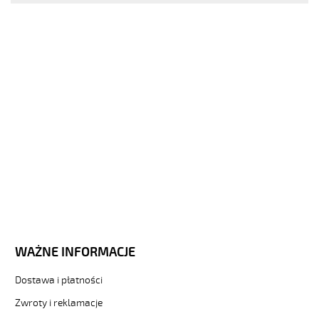
JZ-
500.jpg
https://www.helukabel-
sklep.pl/jz-
500-
61g1-
qmmkabel-
elastyczny-
300-
500vzyly-
czarne-
numerowane-
3-
81298
Sterownicze
i
elastyczne.
JZ-
WAŻNE INFORMACJE
500
61G1
Dostawa i płatności
Kabel
Zwroty i reklamacje
elastyczny