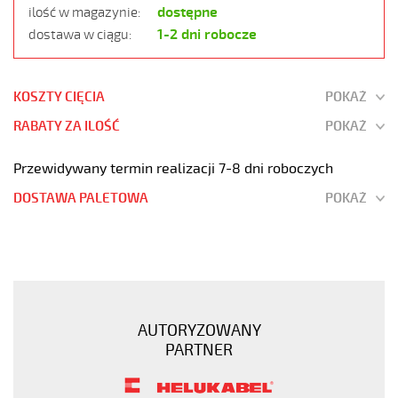
dostępne
ilość w magazynie:
1-2 dni robocze
dostawa w ciągu:
KOSZTY CIĘCIA
POKAŻ
RABATY ZA ILOŚĆ
POKAŻ
Przewidywany termin realizacji 7-8 dni roboczych
DOSTAWA PALETOWA
POKAŻ
JZ-
500
61G0,75
Kabel
elastyczny
AUTORYZOWANY
300/500V
PARTNER
żyły
czarne
numerowane