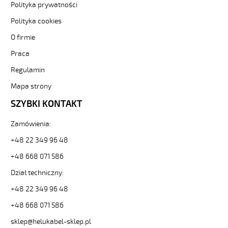
61G0,75
Polityka prywatności
Kabel
Polityka cookies
elastyczny
300/500V
O firmie
żyły
Praca
czarne
numerowane
Regulamin
od
Hekulabel
Mapa strony
[kod:
SZYBKI KONTAKT
10057].
HELUKABEL
Zamówienia:
https://www.static.helukabel-
sklep.pl/upload/galleries/producers/small_
+48 22 349 96 48
JZ-
+48 668 071 586
500
61G0,75
Dział techniczny:
Kabel
elastyczny
+48 22 349 96 48
300/500V
+48 668 071 586
żyły
czarne
sklep@helukabel-sklep.pl