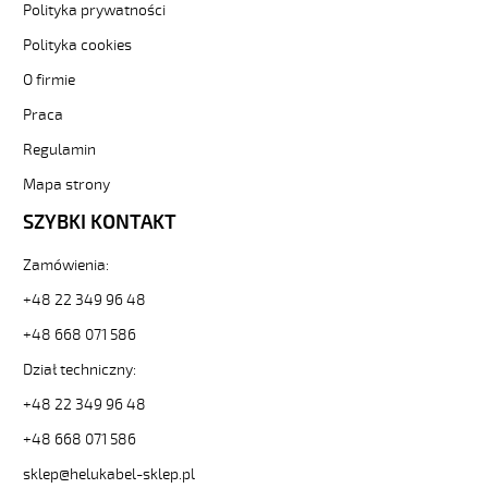
61G0,5
Polityka prywatności
Kabel
Polityka cookies
elastyczny
300/500V
O firmie
żyły
Praca
czarne
numerowane
Regulamin
od
Hekulabel
Mapa strony
[kod:
SZYBKI KONTAKT
10026].
HELUKABEL
Zamówienia:
https://www.static.helukabel-
sklep.pl/upload/galleries/producers/small_
+48 22 349 96 48
JZ-
+48 668 071 586
500
61G0,5
Dział techniczny:
Kabel
elastyczny
+48 22 349 96 48
300/500V
+48 668 071 586
żyły
czarne
sklep@helukabel-sklep.pl