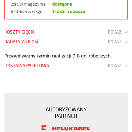
dostępne
ilość w magazynie:
1-2 dni robocze
dostawa w ciągu:
KOSZTY CIĘCIA
POKAŻ
RABATY ZA ILOŚĆ
POKAŻ
Przewidywany termin realizacji 7-8 dni roboczych
DOSTAWA PALETOWA
POKAŻ
JZ-
500
61G0,5
Kabel
elastyczny
AUTORYZOWANY
300/500V
PARTNER
żyły
czarne
numerowane