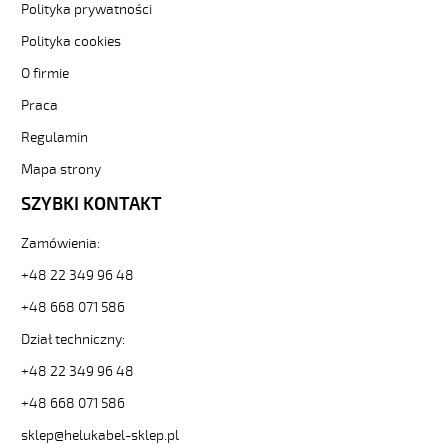
elastyczny
Polityka prywatności
300/500V
Polityka cookies
żyły
czarne
O firmie
numerowane
Praca
od
Hekulabel
Regulamin
[kod:
10189].
Mapa strony
HELUKABEL
SZYBKI KONTAKT
https://www.static.helukabel-
sklep.pl/upload/galleries/producers/small_
Zamówienia:
JZ-
500
+48 22 349 96 48
5G70
Kabel
+48 668 071 586
elastyczny
Dział techniczny:
300/500V
żyły
+48 22 349 96 48
czarne
+48 668 071 586
numerowane
81399
sklep@helukabel-sklep.pl