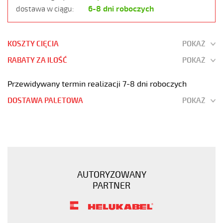
6-8 dni roboczych
dostawa w ciągu:
KOSZTY CIĘCIA
POKAŻ
RABATY ZA ILOŚĆ
POKAŻ
Przewidywany termin realizacji 7-8 dni roboczych
DOSTAWA PALETOWA
POKAŻ
JZ-
500
5G70
Kabel
elastyczny
AUTORYZOWANY
300/500V
PARTNER
żyły
czarne
numerowane
https://www.static.helukabel-