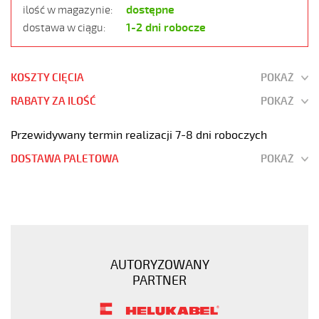
dostępne
ilość w magazynie:
1-2 dni robocze
dostawa w ciągu:
KOSZTY CIĘCIA
POKAŻ
RABATY ZA ILOŚĆ
POKAŻ
Przewidywany termin realizacji 7-8 dni roboczych
DOSTAWA PALETOWA
POKAŻ
JZ-
500
5G35
Kabel
elastyczny
AUTORYZOWANY
300/500V
PARTNER
żyły
czarne
numerowane