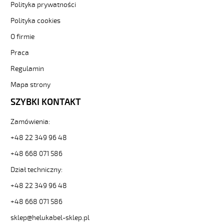
Kabel
Polityka prywatności
elastyczny
Polityka cookies
300/500V
żyły
O firmie
czarne
Praca
numerowane
od
Regulamin
Hekulabel
[kod:
Mapa strony
10162].
SZYBKI KONTAKT
HELUKABEL
https://www.static.helukabel-
Zamówienia:
sklep.pl/upload/galleries/producers/small_
JZ-
+48 22 349 96 48
500
+48 668 071 586
5G35
Kabel
Dział techniczny:
elastyczny
300/500V
+48 22 349 96 48
żyły
+48 668 071 586
czarne
numerowane
sklep@helukabel-sklep.pl