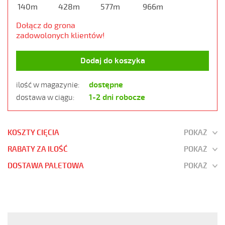
140m
428m
577m
966m
Dołącz do grona
zadowolonych klientów!
Dodaj do koszyka
dostępne
ilość w magazynie:
1-2 dni robocze
dostawa w ciągu:
KOSZTY CIĘCIA
POKAŻ
RABATY ZA ILOŚĆ
POKAŻ
DOSTAWA PALETOWA
POKAŻ
JZ-
500
5G2,5