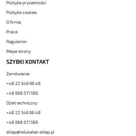
Polityka prywatności
Sterownicze
i
Polityka cookies
elastyczne.
O firmie
JZ-
500
Praca
5G2,5
Kabel
Regulamin
elastyczny
Mapa strony
300/500V
żyły
SZYBKI KONTAKT
czarne
numerowane
Zamówienia:
od
Hekulabel
+48 22 349 96 48
[kod:
+48 668 071 586
10125].
HELUKABEL
Dział techniczny:
https://www.static.helukabel-
+48 22 349 96 48
sklep.pl/upload/galleries/producers/small_
JZ-
+48 668 071 586
500
5G2,5
sklep@helukabel-sklep.pl