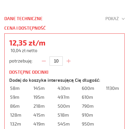
DANE TECHNICZNE
POKAŻ
CENA I DOSTĘPNOŚĆ
12,35 zł/m
10,04 zł netto
potrzebuję:
DOSTĘPNE ODCINKI
Dodaj do koszyka interesującą Cię długość:
58m
145m
430m
600m
1130m
59m
195m
497m
610m
86m
218m
500m
790m
128m
415m
518m
910m
132m
419m
545m
950m