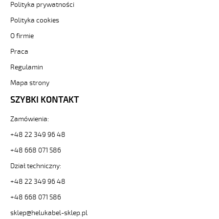
Polityka prywatności
elastyczny
300/500V
Polityka cookies
żyły
czarne
O firmie
numerowane
Praca
od
Hekulabel
Regulamin
[kod:
Mapa strony
10156].
HELUKABEL
SZYBKI KONTAKT
https://www.static.helukabel-
sklep.pl/upload/galleries/producers/small_
Zamówienia:
JZ-
500
+48 22 349 96 48
5G16
+48 668 071 586
Kabel
elastyczny
Dział techniczny:
300/500V
żyły
+48 22 349 96 48
czarne
+48 668 071 586
numerowane
81368
sklep@helukabel-sklep.pl