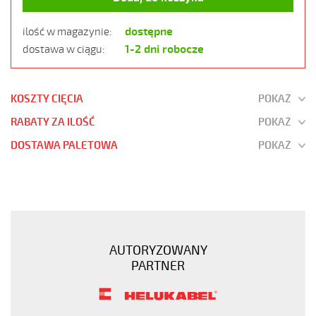
dostępne
ilość w magazynie:
1-2 dni robocze
dostawa w ciągu:
KOSZTY CIĘCIA
POKAŻ
RABATY ZA ILOŚĆ
POKAŻ
DOSTAWA PALETOWA
POKAŻ
JZ-
500
5G16
Kabel
elastyczny
AUTORYZOWANY
300/500V
PARTNER
żyły
czarne
numerowane