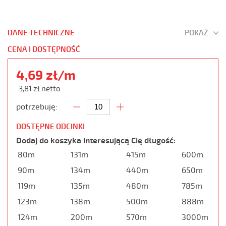
DANE TECHNICZNE
POKAŻ
CENA I DOSTĘPNOŚĆ
4,69 zł/m
3,81 zł netto
potrzebuję:
DOSTĘPNE ODCINKI
Dodaj do koszyka interesującą Cię długość:
80m
131m
415m
600m
90m
134m
440m
650m
119m
135m
480m
785m
123m
138m
500m
888m
124m
200m
570m
3000m