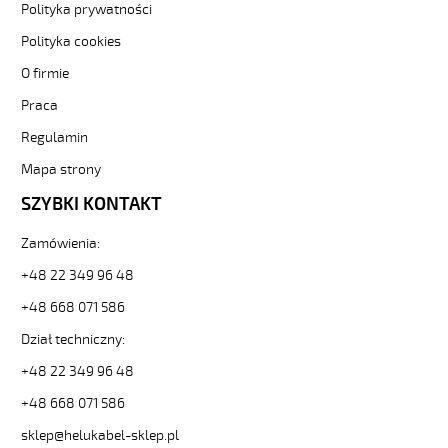
Polityka prywatności
Sterownicze
i
Polityka cookies
elastyczne.
O firmie
JZ-
500
Praca
5G0,75
Kabel
Regulamin
elastyczny
Mapa strony
300/500V
żyły
SZYBKI KONTAKT
czarne
numerowane
Zamówienia:
od
Hekulabel
+48 22 349 96 48
[kod:
+48 668 071 586
10035].
HELUKABEL
Dział techniczny:
https://www.static.helukabel-
+48 22 349 96 48
sklep.pl/upload/galleries/producers/small_
JZ-
+48 668 071 586
500
5G0,75
sklep@helukabel-sklep.pl