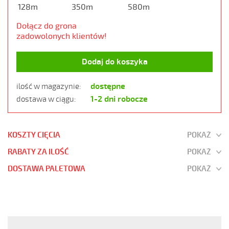
128m
350m
580m
Dołącz do grona
zadowolonych klientów!
Dodaj do koszyka
dostępne
ilość w magazynie:
1-2 dni robocze
dostawa w ciągu:
KOSZTY CIĘCIA
POKAŻ
RABATY ZA ILOŚĆ
POKAŻ
DOSTAWA PALETOWA
POKAŻ
JZ-
500
5G0,75