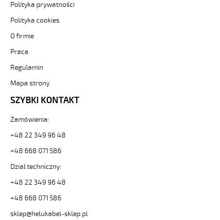
elastyczny
Polityka prywatności
300/500V
żyły
Polityka cookies
czarne
O firmie
numerowane
od
Praca
Hekulabel
Regulamin
[kod:
10006].
Mapa strony
HELUKABEL
https://www.static.helukabel-
SZYBKI KONTAKT
sklep.pl/upload/galleries/producers/small_
JZ-
Zamówienia:
500
+48 22 349 96 48
5G0,5
Kabel
+48 668 071 586
elastyczny
Dział techniczny:
300/500V
żyły
+48 22 349 96 48
czarne
numerowane
+48 668 071 586
81218
sklep@helukabel-sklep.pl
10006