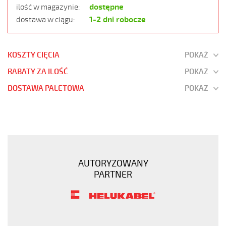
dostępne
ilość w magazynie:
1-2 dni robocze
dostawa w ciągu:
KOSZTY CIĘCIA
POKAŻ
RABATY ZA ILOŚĆ
POKAŻ
DOSTAWA PALETOWA
POKAŻ
JZ-
500
5G0,5
Kabel
elastyczny
AUTORYZOWANY
300/500V
PARTNER
żyły
czarne
numerowane
https://www.static.helukabel-
sklep.pl/upload/galleries/products/1501-