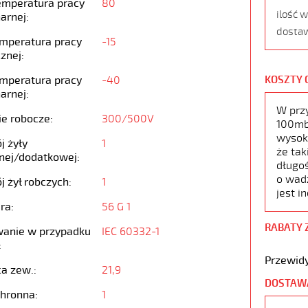
emperatura pracy
80
ilość 
arnej:
dostaw
emperatura pracy
-15
znej:
emperatura pracy
-40
KOSZTY 
arnej:
W prz
ie robocze:
300/500V
100mb,
wysoko
j żyły
1
że tak
nej/dodatkowej:
długoś
o wad
j żył robczych:
1
jest i
ra:
56 G 1
RABATY 
anie w przypadku
IEC 60332-1
:
Przewidy
ca zew.:
21,9
DOSTAW
chronna:
1