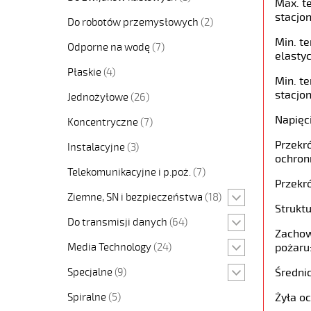
Max. t
stacjon
Do robotów przemysłowych
(2)
Min. t
Odporne na wodę
(7)
elastyc
Płaskie
(4)
Min. t
stacjon
Jednożyłowe
(26)
Napięc
Koncentryczne
(7)
Przekró
Instalacyjne
(3)
ochron
Telekomunikacyjne i p.poż.
(7)
Przekró
Ziemne, SN i bezpieczeństwa
(18)
Struktu
Do transmisji danych
(64)
Zachow
Media Technology
(24)
pożaru
Specjalne
(9)
Średni
Spiralne
(5)
Żyła o