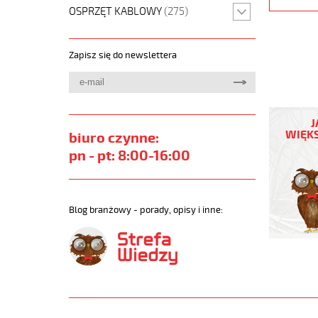
OSPRZĘT KABLOWY
(275)
Zapisz się do newslettera
JZ-
500
J
56G1
WIĘKS
biuro czynne:
Kabel
pn - pt: 8:00-16:00
elastycz
300/500
żyły
czarne
Blog branżowy - porady, opisy i inne:
numerow
https://
sklep.pl/
JZ-
500.jpg
https://
sklep.pl/
500-