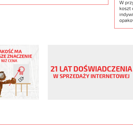
W prz
koszt 
indywi
opako
AKOŚĆ MA
ZE ZNACZENIE
NIŻ CENA
ny
21 LAT DOŚWIADCZENIA
V
W SPRZEDAŻY INTERNETOWEJ
ane
www.static.helukabel-
upload/galleries/products/1501-
www.helukabel-
jz-