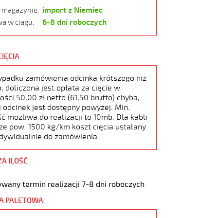
import z Niemiec
w magazynie:
6-8 dni roboczych
a w ciągu:
CIĘCIA
ypadku zamówienia odcinka krótszego niż
 doliczona jest opłata za cięcie w
ści 50,00 zł netto (61,50 brutto) chyba,
i odcinek jest dostępny powyżej. Min.
ć możliwa do realizacji to 10mb. Dla kabli
ze pow. 1500 kg/km koszt cięcia ustalany
ndywidualnie do zamówienia.
ZA ILOŚĆ
wany termin realizacji 7-8 dni roboczych
A PALETOWA