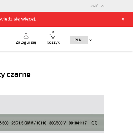
zwiń
owiedz się
więcej.
x
0
Zaloguj się
Koszyk
ły czarne