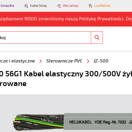
 Gniazdka
Kable Sklep
Oto Lampy
LuxMarket
rządzeniem RODO zmienilismy naszą Politykę Prywatności. D
cze i elastyczne
Sterownicze PVC
JZ-500
0 56G1 Kabel elastyczny 300/500V ży
rowane