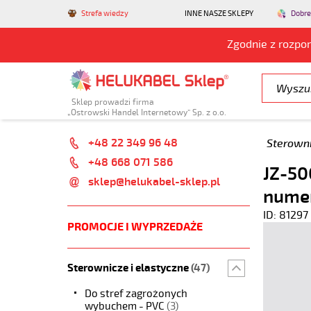
Strefa wiedzy
INNE NASZE SKLEPY
Dobre
Zgodnie z rozpo
Sklep prowadzi firma
„Ostrowski Handel Internetowy” Sp. z o.o.
+48 22 349 96 48
Sterowni
+48 668 071 586
JZ-50
sklep@helukabel-sklep.pl
nume
ID: 81297
PROMOCJE I WYPRZEDAŻE
Sterownicze i elastyczne
(47)
Do stref zagrożonych
wybuchem - PVC
(3)