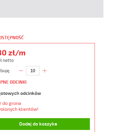
DOSTĘPNOŚĆ
30 zł/m
zł netto
buję:
PNE ODCINKI
gotowych odcinków
z do grona
olonych klientów!
Dodaj do koszyka