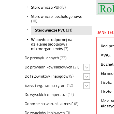
Sterownicze PUR
(8)
Sterownicze-bezhalogenowe
(10)
Sterownicze PVC
(21)
DANE TE
W powłoce odpornej na
działanie bioolejów i
Kod pr
mikroorganizmów
(3)
AWG:
Do przesyłu danych
(22)
Bezhal
Do prowadników kablowych
(21)
Ekrano
Do falowników i napędów
(9)
Liczba 
Servo i wg. norm zagran.
(12)
Liczba 
Do wysokich temperatur
(12)
Max. t
Odporne na warunki atmosf.
(8)
elastyc
Do zwijaków kablowych
(3)