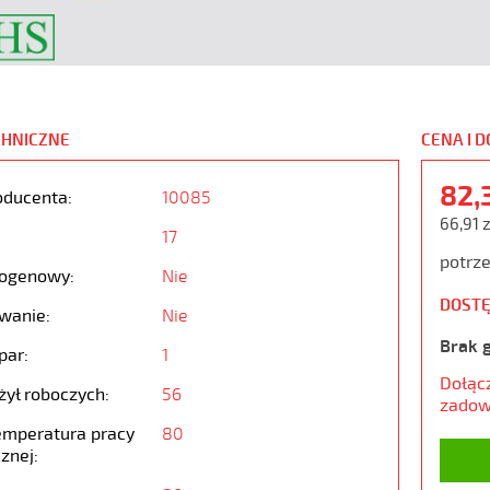
CHNICZNE
CENA I 
82,
oducenta:
10085
66,91 
17
potrze
ogenowy:
Nie
DOSTĘ
wanie:
Nie
Brak 
par:
1
Dołąc
żył roboczych:
56
zadow
emperatura pracy
80
znej: