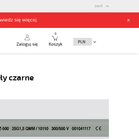
zwiń
owiedz się
więcej.
x
0
Zaloguj się
Koszyk
ły czarne