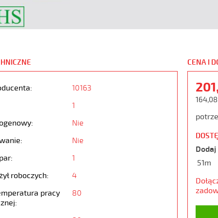
CHNICZNE
CENA I 
201
oducenta:
10163
164,08
1
potrze
ogenowy:
Nie
DOSTĘ
wanie:
Nie
Dodaj 
par:
1
51m
żył roboczych:
4
Dołąc
zadow
emperatura pracy
80
znej: