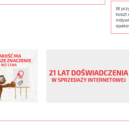
W prz
koszt 
indywi
opako
AKOŚĆ MA
ZE ZNACZENIE
NIŻ CENA
ny
21 LAT DOŚWIADCZENIA
V
W SPRZEDAŻY INTERNETOWEJ
ane
www.static.helukabel-
upload/galleries/products/1501-
www.helukabel-
jz-