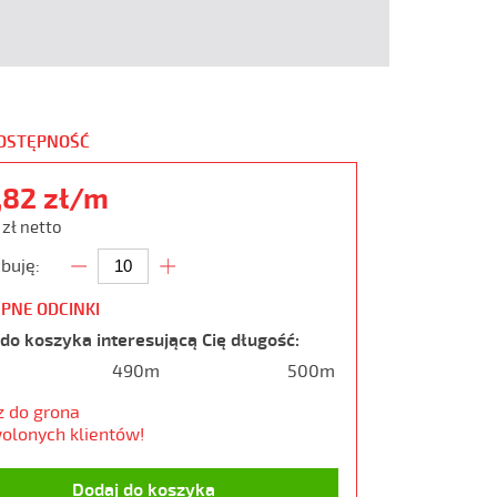
DOSTĘPNOŚĆ
,82 zł/m
 zł netto
buję:
PNE ODCINKI
do koszyka interesującą Cię długość:
490m
500m
z do grona
olonych klientów!
Dodaj do koszyka