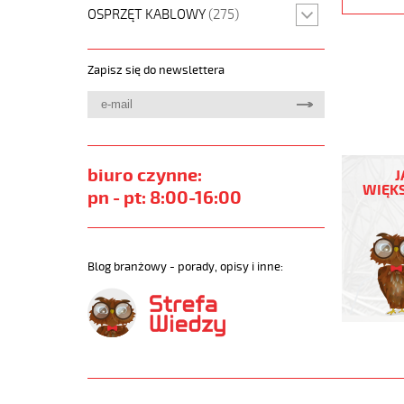
OSPRZĘT KABLOWY
(275)
Zapisz się do newslettera
JZ-
500
biuro czynne:
J
4G50
WIĘKS
pn - pt: 8:00-16:00
Kabel
elastycz
300/500
żyły
Blog branżowy - porady, opisy i inne:
czarne
numerow
https://
sklep.pl/
JZ-
500.jpg
https://
sklep.pl/