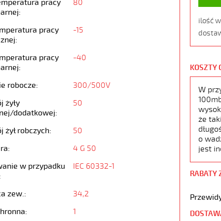
emperatura pracy
80
arnej:
ilość 
emperatura pracy
-15
dostaw
znej:
emperatura pracy
-40
arnej:
KOSZTY 
ie robocze:
300/500V
W prz
100mb,
j żyły
50
wysoko
nej/dodatkowej:
że tak
długoś
j żył robczych:
50
o wad
ra:
4 G 50
jest i
anie w przypadku
IEC 60332-1
RABATY 
:
ca zew.:
34,2
Przewidy
chronna:
1
DOSTAW