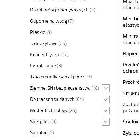
Max. t
stacjon
Do robotów przemysłowych
(2)
Min. t
Odporne na wodę
(7)
elastyc
Płaskie
(4)
Min. t
stacjon
Jednożyłowe
(26)
Napięc
Koncentryczne
(7)
Przekró
Instalacyjne
(3)
ochron
Telekomunikacyjne i p.poż.
(7)
Przekró
Ziemne, SN i bezpieczeństwa
(18)
Struktu
Do transmisji danych
(64)
Zachow
Media Technology
(24)
pożaru
Specjalne
(9)
Średni
Spiralne
(5)
Żyła o