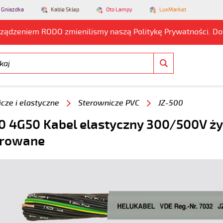
 Gniazdka
Kable Sklep
Oto Lampy
LuxMarket
rządzeniem RODO zmienilismy naszą Politykę Prywatności. D
cze i elastyczne
Sterownicze PVC
JZ-500
0 4G50 Kabel elastyczny 300/500V ży
rowane