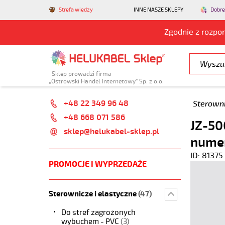
Strefa wiedzy
INNE NASZE SKLEPY
Dobre
Zgodnie z rozpo
Sklep prowadzi firma
„Ostrowski Handel Internetowy” Sp. z o.o.
+48 22 349 96 48
Sterowni
+48 668 071 586
JZ-50
sklep@helukabel-sklep.pl
nume
ID: 81375
PROMOCJE I WYPRZEDAŻE
Sterownicze i elastyczne
(47)
Do stref zagrożonych
wybuchem - PVC
(3)