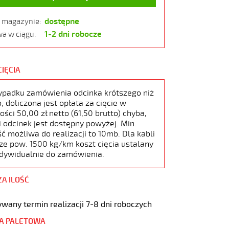
dostępne
w magazynie:
1-2 dni robocze
a w ciągu:
CIĘCIA
ypadku zamówienia odcinka krótszego niż
 doliczona jest opłata za cięcie w
ści 50,00 zł netto (61,50 brutto) chyba,
i odcinek jest dostępny powyżej. Min.
ć możliwa do realizacji to 10mb. Dla kabli
ze pow. 1500 kg/km koszt cięcia ustalany
ndywidualnie do zamówienia.
ZA ILOŚĆ
wany termin realizacji 7-8 dni roboczych
A PALETOWA