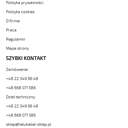
500
Polityka prywatności
4G35
Kabel
Polityka cookies
elastyczny
O firmie
300/500V
żyły
Praca
czarne
Regulamin
numerowane
od
Mapa strony
Hekulabel
[kod:
SZYBKI KONTAKT
10161].
HELUKABEL
Zamówienia:
https://www.static.helukabel-
+48 22 349 96 48
sklep.pl/upload/galleries/producers/small_
JZ-
+48 668 071 586
500
4G35
Dział techniczny:
Kabel
+48 22 349 96 48
elastyczny
300/500V
+48 668 071 586
żyły
sklep@helukabel-sklep.pl
czarne