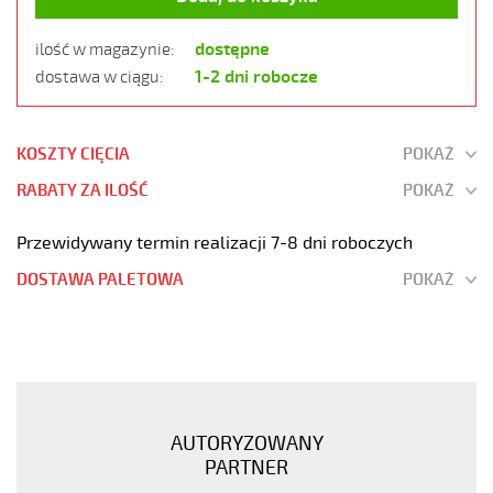
dostępne
ilość w magazynie:
1-2 dni robocze
dostawa w ciągu:
KOSZTY CIĘCIA
POKAŻ
RABATY ZA ILOŚĆ
POKAŻ
Przewidywany termin realizacji 7-8 dni roboczych
DOSTAWA PALETOWA
POKAŻ
JZ-
500
4G35
Kabel
elastyczny
AUTORYZOWANY
300/500V
PARTNER
żyły