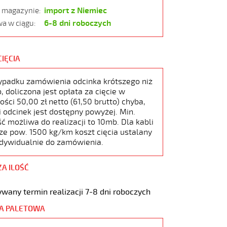
import z Niemiec
w magazynie:
6-8 dni roboczych
a w ciągu:
CIĘCIA
ypadku zamówienia odcinka krótszego niż
 doliczona jest opłata za cięcie w
ści 50,00 zł netto (61,50 brutto) chyba,
i odcinek jest dostępny powyżej. Min.
ć możliwa do realizacji to 10mb. Dla kabli
ze pow. 1500 kg/km koszt cięcia ustalany
ndywidualnie do zamówienia.
ZA ILOŚĆ
wany termin realizacji 7-8 dni roboczych
A PALETOWA