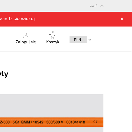
zwiń
owiedz się
więcej.
x
0
Zaloguj się
Koszyk
yły