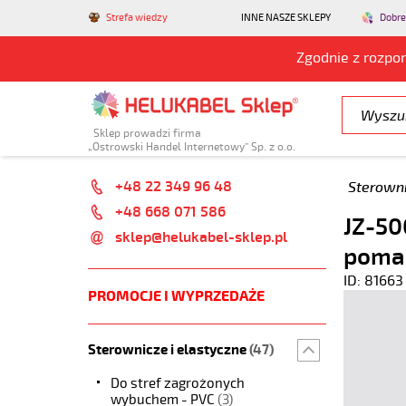
Strefa wiedzy
INNE NASZE SKLEPY
Dobre
Zgodnie z rozpo
Sklep prowadzi firma
„Ostrowski Handel Internetowy” Sp. z o.o.
+48 22 349 96 48
Sterowni
+48 668 071 586
JZ-50
sklep@helukabel-sklep.pl
poma
ID: 81663
PROMOCJE I WYPRZEDAŻE
Sterownicze i elastyczne
(47)
Do stref zagrożonych
wybuchem - PVC
(3)