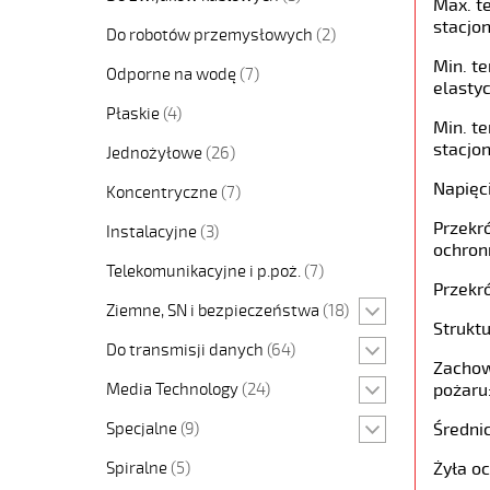
Max. t
stacjon
Do robotów przemysłowych
(2)
Min. t
Odporne na wodę
(7)
elastyc
Płaskie
(4)
Min. t
stacjon
Jednożyłowe
(26)
Napięc
Koncentryczne
(7)
Przekró
Instalacyjne
(3)
ochron
Telekomunikacyjne i p.poż.
(7)
Przekró
Ziemne, SN i bezpieczeństwa
(18)
Struktu
Do transmisji danych
(64)
Zachow
Media Technology
(24)
pożaru
Specjalne
(9)
Średni
Spiralne
(5)
Żyła o