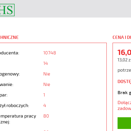
CHNICZNE
CENA I 
16,
oducenta:
10748
13,02 z
14
potrze
ogenowy:
Nie
DOSTĘ
wanie:
Nie
Brak 
par:
1
Dołąc
żył roboczych:
4
zadow
emperatura pracy
80
znej: