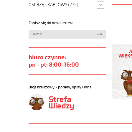
OSPRZĘT KABLOWY
(275)
Zapisz się do newslettera
JZ-
500
J
4G2,5
WIĘKS
biuro czynne:
Kabel
pn - pt: 8:00-16:00
elastycz
300/500
żyły
pomarań
Blog branżowy - porady, opisy i inne:
numerow
https://
sklep.pl
JZ-
500-
ORANGE.
https://
sklep.pl/