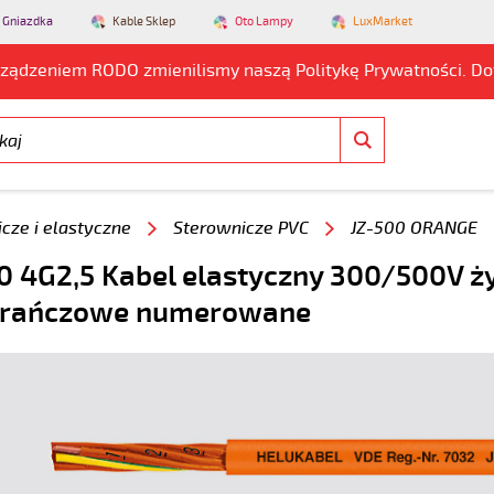
 Gniazdka
Kable Sklep
Oto Lampy
LuxMarket
rządzeniem RODO zmienilismy naszą Politykę Prywatności. D
cze i elastyczne
Sterownicze PVC
JZ-500 ORANGE
0 4G2,5 Kabel elastyczny 300/500V ż
rańczowe numerowane