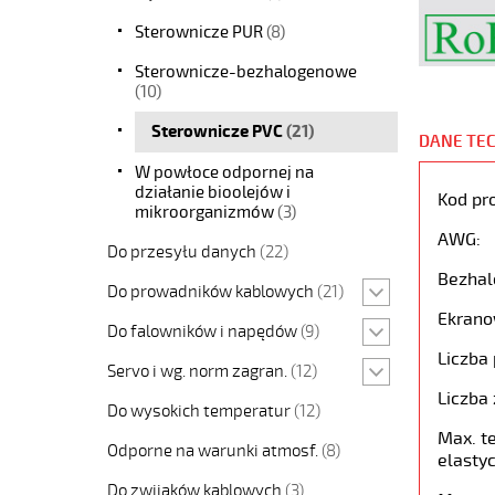
Sterownicze PUR
(8)
Sterownicze-bezhalogenowe
(10)
Sterownicze PVC
(21)
DANE TE
W powłoce odpornej na
działanie bioolejów i
Kod pr
mikroorganizmów
(3)
AWG:
Do przesyłu danych
(22)
Bezhal
Do prowadników kablowych
(21)
Ekrano
Do falowników i napędów
(9)
Liczba 
Servo i wg. norm zagran.
(12)
Liczba 
Do wysokich temperatur
(12)
Max. t
Odporne na warunki atmosf.
(8)
elastyc
Do zwijaków kablowych
(3)