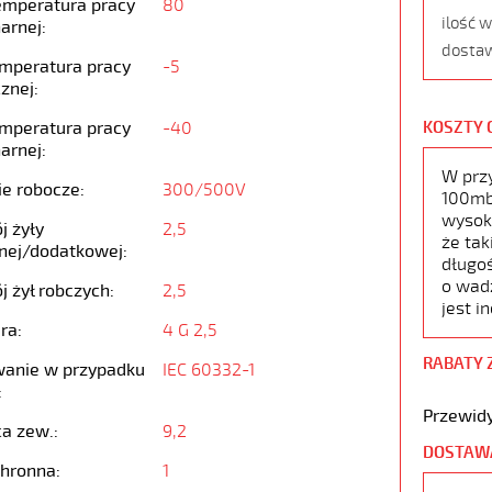
emperatura pracy
80
ilość 
arnej:
dostaw
emperatura pracy
-5
znej:
emperatura pracy
-40
KOSZTY 
arnej:
W prz
ie robocze:
300/500V
100mb,
wysoko
j żyły
2,5
że tak
nej/dodatkowej:
długoś
o wad
j żył robczych:
2,5
jest i
ra:
4 G 2,5
RABATY 
anie w przypadku
IEC 60332-1
:
Przewidy
ca zew.:
9,2
DOSTAW
chronna:
1