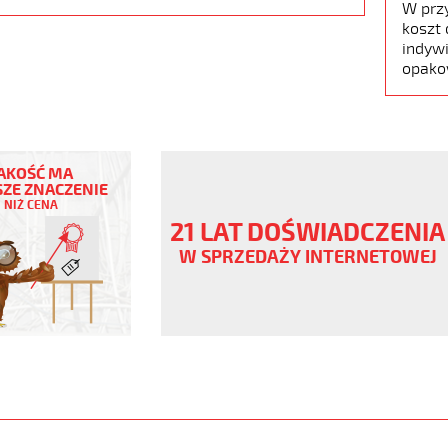
W prz
koszt 
indywi
opako
AKOŚĆ MA
ZE ZNACZENIE
NIŻ CENA
ny
21 LAT DOŚWIADCZENIA
V
W SPRZEDAŻY INTERNETOWEJ
czowe
ane
www.static.helukabel-
/upload/galleries/products/1504-
jpg
www.helukabel-
jz-