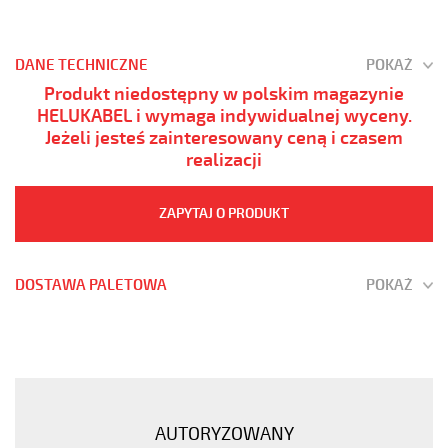
DANE TECHNICZNE
POKAŻ
Produkt niedostępny w polskim magazynie
HELUKABEL i wymaga indywidualnej wyceny.
Jeżeli jesteś zainteresowany ceną i czasem
realizacji
ZAPYTAJ O PRODUKT
DOSTAWA PALETOWA
POKAŻ
JZ-
500
4G185
Kabel
elastyczny
AUTORYZOWANY
300/500V