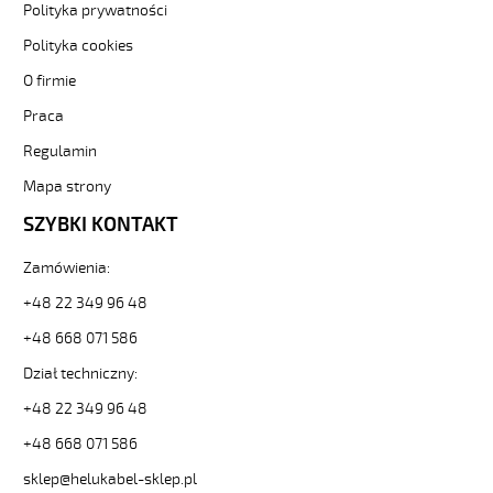
żyły
Polityka prywatności
czarne
Polityka cookies
numerowane
82607
O firmie
13140
zł
Praca
0,00
Regulamin
2026-
08-
Mapa strony
09T20:54:16+02:00
SZYBKI KONTAKT
In
stock
OZ-
Zamówienia:
500
+48 22 349 96 48
2x0,5
Kabel
+48 668 071 586
elastyczny
Dział techniczny:
300/500V
żyły
+48 22 349 96 48
czarne
numerowane
+48 668 071 586
https://www.helukabel-
sklep@helukabel-sklep.pl
sklep.pl/oz-