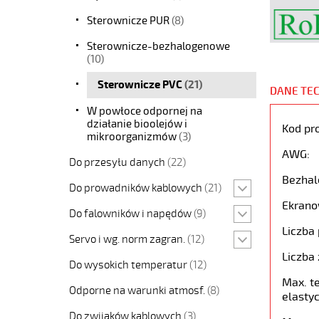
Sterownicze PUR
(8)
Sterownicze-bezhalogenowe
(10)
Sterownicze PVC
(21)
DANE TE
W powłoce odpornej na
działanie bioolejów i
Kod pr
mikroorganizmów
(3)
AWG:
Do przesyłu danych
(22)
Bezhal
Do prowadników kablowych
(21)
Ekrano
Do falowników i napędów
(9)
Liczba 
Servo i wg. norm zagran.
(12)
Liczba 
Do wysokich temperatur
(12)
Max. t
Odporne na warunki atmosf.
(8)
elastyc
Do zwijaków kablowych
(3)