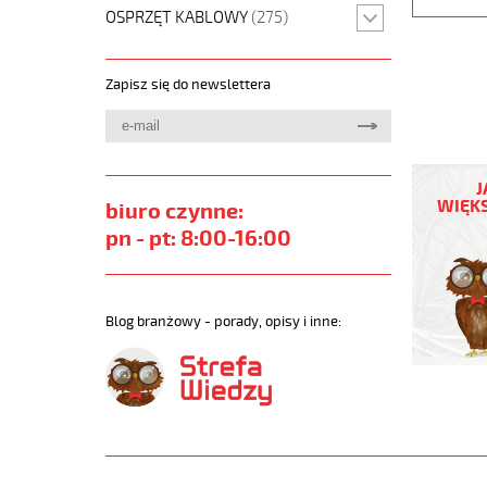
OSPRZĘT KABLOWY
(275)
Zapisz się do newslettera
JZ-
500
J
4G1,5
WIĘKS
biuro czynne:
Kabel
pn - pt: 8:00-16:00
elastycz
300/500
żyły
pomarań
Blog branżowy - porady, opisy i inne:
numerow
https://
sklep.pl
JZ-
500-
ORANGE.
https://
sklep.pl/