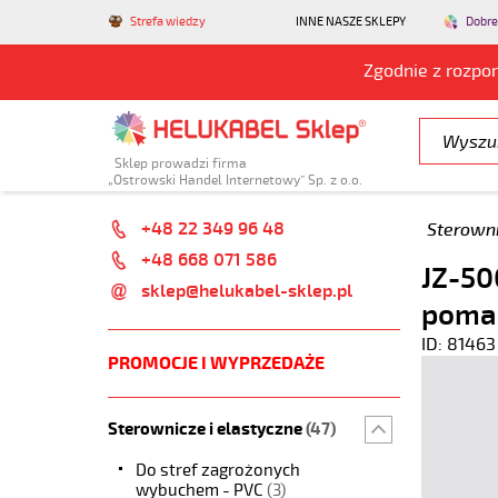
Strefa wiedzy
INNE NASZE SKLEPY
Dobre
Zgodnie z rozpo
Sklep prowadzi firma
„Ostrowski Handel Internetowy” Sp. z o.o.
+48 22 349 96 48
Sterowni
+48 668 071 586
JZ-50
sklep@helukabel-sklep.pl
poma
ID: 81463
PROMOCJE I WYPRZEDAŻE
Sterownicze i elastyczne
(47)
Do stref zagrożonych
wybuchem - PVC
(3)