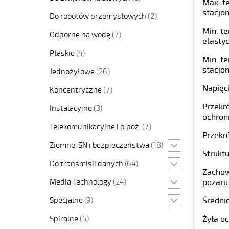
Max. t
stacjon
Do robotów przemysłowych
(2)
Min. t
Odporne na wodę
(7)
elastyc
Płaskie
(4)
Min. t
stacjon
Jednożyłowe
(26)
Napięc
Koncentryczne
(7)
Przekró
Instalacyjne
(3)
ochron
Telekomunikacyjne i p.poż.
(7)
Przekró
Ziemne, SN i bezpieczeństwa
(18)
Struktu
Do transmisji danych
(64)
Zachow
Media Technology
(24)
pożaru
Specjalne
(9)
Średni
Spiralne
(5)
Żyła o