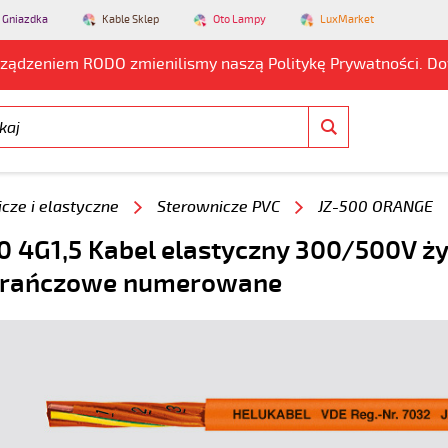
 Gniazdka
Kable Sklep
Oto Lampy
LuxMarket
rządzeniem RODO zmienilismy naszą Politykę Prywatności. D
cze i elastyczne
Sterownicze PVC
JZ-500 ORANGE
0 4G1,5 Kabel elastyczny 300/500V ży
rańczowe numerowane