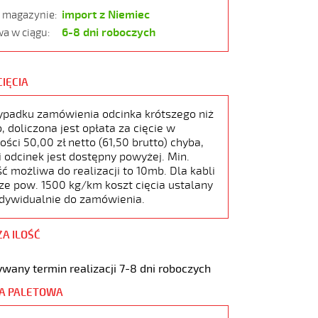
import z Niemiec
w magazynie:
6-8 dni roboczych
a w ciągu:
CIĘCIA
ypadku zamówienia odcinka krótszego niż
 doliczona jest opłata za cięcie w
ści 50,00 zł netto (61,50 brutto) chyba,
i odcinek jest dostępny powyżej. Min.
ć możliwa do realizacji to 10mb. Dla kabli
ze pow. 1500 kg/km koszt cięcia ustalany
ndywidualnie do zamówienia.
ZA ILOŚĆ
wany termin realizacji 7-8 dni roboczych
A PALETOWA