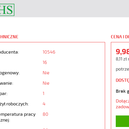
CHNICZNE
CENA I 
9,9
oducenta:
10546
8,11 zł
16
potrze
ogenowy:
Nie
DOSTĘ
wanie:
Nie
Brak 
par:
1
Dołąc
żył roboczych:
4
zadow
emperatura pracy
80
znej: