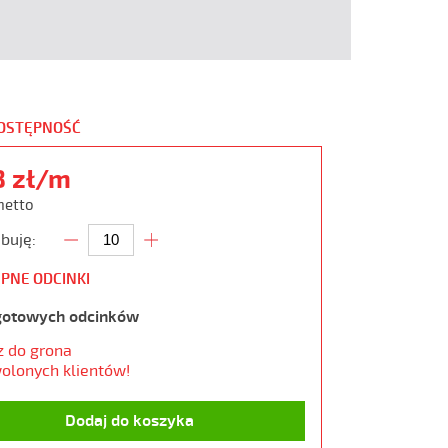
DOSTĘPNOŚĆ
8 zł/m
 netto
buję:
PNE ODCINKI
gotowych odcinków
z do grona
olonych klientów!
Dodaj do koszyka