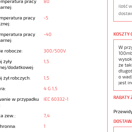
emperatura pracy
80
ilość 
arnej:
dostaw
emperatura pracy
-5
znej:
emperatura pracy
-40
KOSZTY 
arnej:
W prz
ie robocze:
300/500V
100mb,
wysoko
j żyły
1,5
że tak
nej/dodatkowej:
długoś
o wad
j żył robczych:
1,5
jest i
ra:
4 G 1,5
RABATY 
anie w przypadku
IEC 60332-1
:
Przewidy
ca zew.:
7,4
DOSTAW
chronna:
1