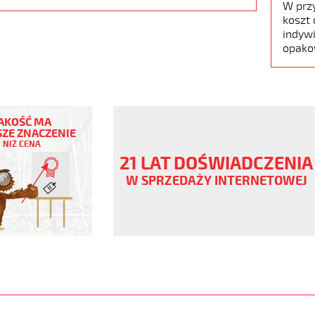
W prz
koszt 
indywi
opako
AKOŚĆ MA
ZE ZNACZENIE
NIŻ CENA
ny
21 LAT DOŚWIADCZENIA
V
W SPRZEDAŻY INTERNETOWEJ
czowe
ane
www.static.helukabel-
/upload/galleries/products/1504-
jpg
www.helukabel-
jz-