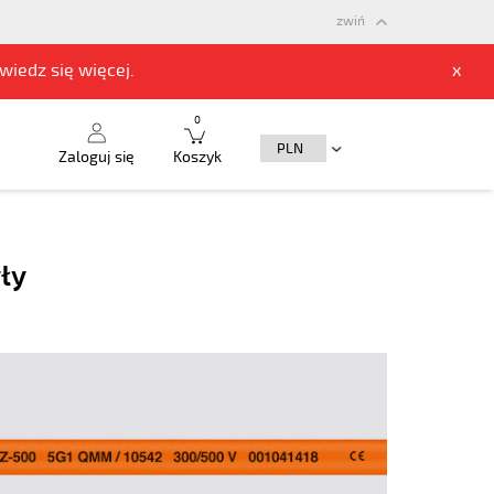
zwiń
owiedz się
więcej.
x
0
Zaloguj się
Koszyk
ły