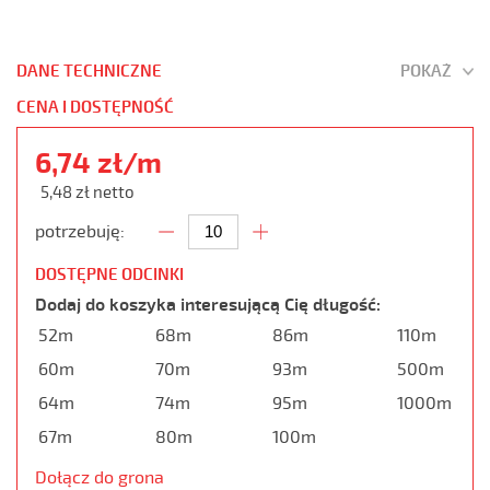
DANE TECHNICZNE
POKAŻ
CENA I DOSTĘPNOŚĆ
6,74 zł/m
5,48 zł netto
potrzebuję:
DOSTĘPNE ODCINKI
Dodaj do koszyka interesującą Cię długość:
52m
68m
86m
110m
60m
70m
93m
500m
64m
74m
95m
1000m
67m
80m
100m
Dołącz do grona