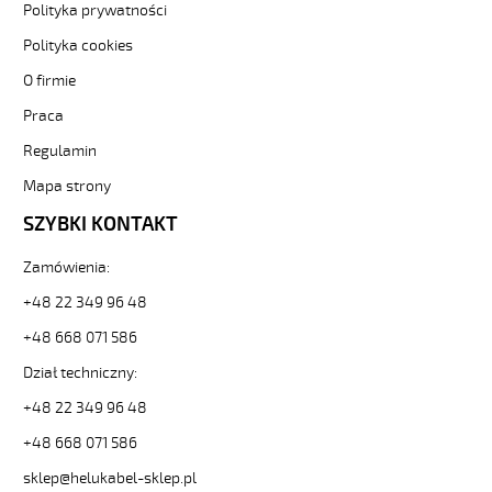
Polityka prywatności
JZ-
500
Polityka cookies
4G1,5
Kabel
O firmie
elastyczny
Praca
300/500V
żyły
Regulamin
czarne
Mapa strony
numerowane
od
SZYBKI KONTAKT
Hekulabel
[kod:
Zamówienia:
10093].
HELUKABEL
+48 22 349 96 48
https://www.static.helukabel-
+48 668 071 586
sklep.pl/upload/galleries/producers/small_
JZ-
Dział techniczny:
500
+48 22 349 96 48
4G1,5
Kabel
+48 668 071 586
elastyczny
300/500V
sklep@helukabel-sklep.pl