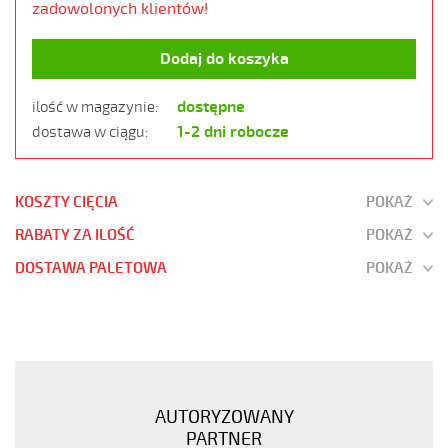
zadowolonych klientów!
Dodaj do koszyka
dostępne
ilość w magazynie:
1-2 dni robocze
dostawa w ciągu:
KOSZTY CIĘCIA
POKAŻ
RABATY ZA ILOŚĆ
POKAŻ
DOSTAWA PALETOWA
POKAŻ
JZ-
500
4G1,5
Kabel
elastyczny
AUTORYZOWANY
300/500V
PARTNER