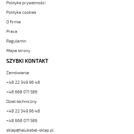
elastyczny
Polityka prywatności
300/500V
Polityka cookies
żyły
czarne
O firmie
numerowane
Praca
od
Hekulabel
Regulamin
[kod:
10083].
Mapa strony
HELUKABEL
SZYBKI KONTAKT
https://www.static.helukabel-
sklep.pl/upload/galleries/producers/small_
Zamówienia:
JZ-
500
+48 22 349 96 48
42G1
Kabel
+48 668 071 586
elastyczny
Dział techniczny:
300/500V
żyły
+48 22 349 96 48
czarne
+48 668 071 586
numerowane
81295
sklep@helukabel-sklep.pl