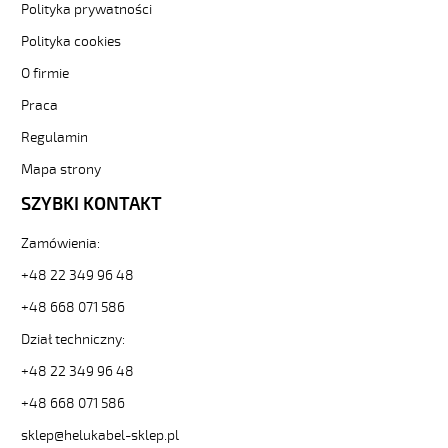
42G0,5
Polityka prywatności
Kabel
Polityka cookies
elastyczny
300/500V
O firmie
żyły
Praca
czarne
numerowane
Regulamin
od
Hekulabel
Mapa strony
[kod:
SZYBKI KONTAKT
10024].
HELUKABEL
Zamówienia:
https://www.static.helukabel-
sklep.pl/upload/galleries/producers/small_
+48 22 349 96 48
JZ-
+48 668 071 586
500
42G0,5
Dział techniczny:
Kabel
elastyczny
+48 22 349 96 48
300/500V
+48 668 071 586
żyły
czarne
sklep@helukabel-sklep.pl