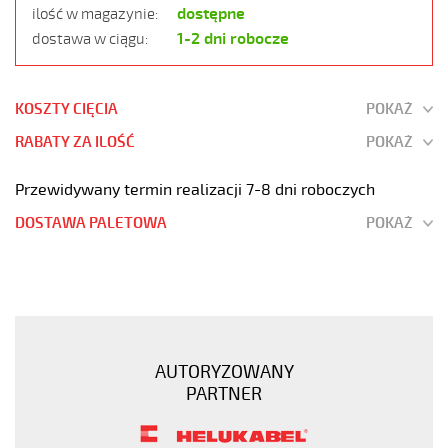
dostępne
ilość w magazynie:
1-2 dni robocze
dostawa w ciągu:
KOSZTY CIĘCIA
POKAŻ
RABATY ZA ILOŚĆ
POKAŻ
Przewidywany termin realizacji 7-8 dni roboczych
DOSTAWA PALETOWA
POKAŻ
JZ-
500
42G0,5
Kabel
elastyczny
AUTORYZOWANY
300/500V
PARTNER
żyły
czarne
numerowane