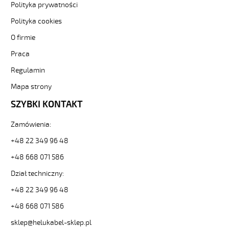
JZ-
Polityka prywatności
500
Polityka cookies
3G2,5
Kabel
O firmie
elastyczny
Praca
300/500V
żyły
Regulamin
pomarańczowe
numerowane
Mapa strony
od
SZYBKI KONTAKT
Hekulabel
[kod:
Zamówienia:
10747].
HELUKABEL
+48 22 349 96 48
https://www.static.helukabel-
+48 668 071 586
sklep.pl/upload/galleries/producers/small_
JZ-
Dział techniczny:
500
3G2,5
+48 22 349 96 48
Kabel
+48 668 071 586
elastyczny
300/500V
sklep@helukabel-sklep.pl