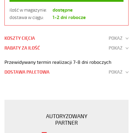
dostępne
ilość w magazynie:
1-2 dni robocze
dostawa w ciągu:
KOSZTY CIĘCIA
POKAŻ
RABATY ZA ILOŚĆ
POKAŻ
Przewidywany termin realizacji 7-8 dni roboczych
DOSTAWA PALETOWA
POKAŻ
JZ-
500
3G2,5
Kabel
elastyczny
AUTORYZOWANY
300/500V
PARTNER
żyły
pomarańczowe