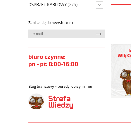
OSPRZĘT KABLOWY
(275)
Zapisz się do newslettera
JZ-
500
J
3G1
WIĘKS
biuro czynne:
Kabel
pn - pt: 8:00-16:00
elastycz
300/500
żyły
pomarań
Blog branżowy - porady, opisy i inne:
numerow
https://
sklep.pl
JZ-
500-
ORANGE.
https://
sklep.pl/