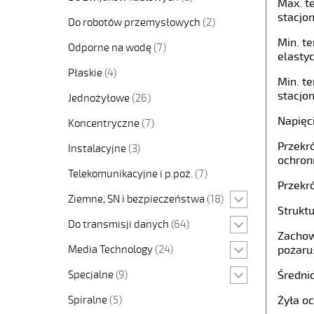
Max. t
stacjon
Do robotów przemysłowych
(2)
Min. t
Odporne na wodę
(7)
elastyc
Płaskie
(4)
Min. t
stacjon
Jednożyłowe
(26)
Napięc
Koncentryczne
(7)
Przekró
Instalacyjne
(3)
ochron
Telekomunikacyjne i p.poż.
(7)
Przekró
Ziemne, SN i bezpieczeństwa
(18)
Struktu
Do transmisji danych
(64)
Zachow
Media Technology
(24)
pożaru
Specjalne
(9)
Średni
Spiralne
(5)
Żyła o