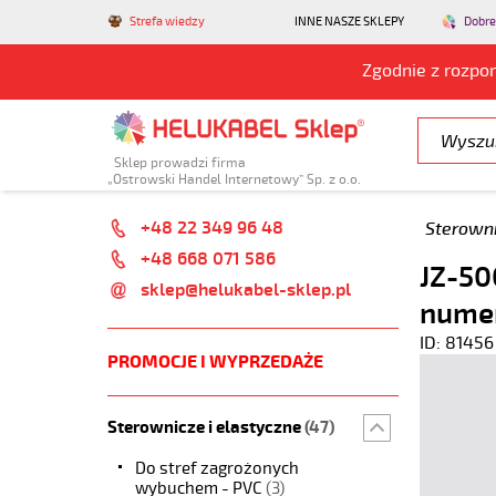
Strefa wiedzy
INNE NASZE SKLEPY
Dobre
Zgodnie z rozpo
Sklep prowadzi firma
„Ostrowski Handel Internetowy” Sp. z o.o.
+48 22 349 96 48
Sterowni
+48 668 071 586
JZ-50
sklep@helukabel-sklep.pl
nume
ID: 81456
PROMOCJE I WYPRZEDAŻE
Sterownicze i elastyczne
(47)
Do stref zagrożonych
wybuchem - PVC
(3)