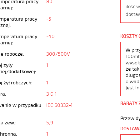
emperatura pracy
80
ilość 
arnej:
dostaw
emperatura pracy
-5
znej:
emperatura pracy
-40
KOSZTY 
arnej:
W prz
ie robocze:
300/500V
100mb,
wysoko
j żyły
1
że tak
nej/dodatkowej:
długoś
o wad
j żył robczych:
1
jest i
ra:
3 G 1
RABATY 
anie w przypadku
IEC 60332-1
:
Przewidy
ca zew.:
5,9
DOSTAW
chronna:
1