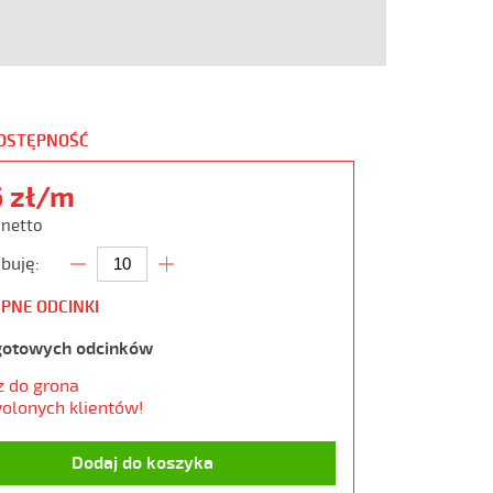
DOSTĘPNOŚĆ
6 zł/m
 netto
buję:
PNE ODCINKI
gotowych odcinków
z do grona
olonych klientów!
Dodaj do koszyka