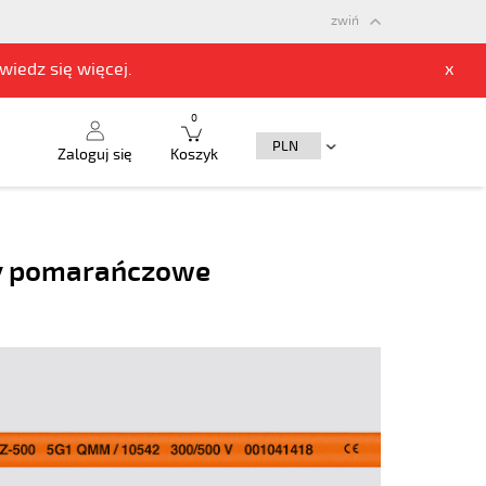
zwiń
owiedz się
więcej.
x
0
Zaloguj się
Koszyk
ły pomarańczowe