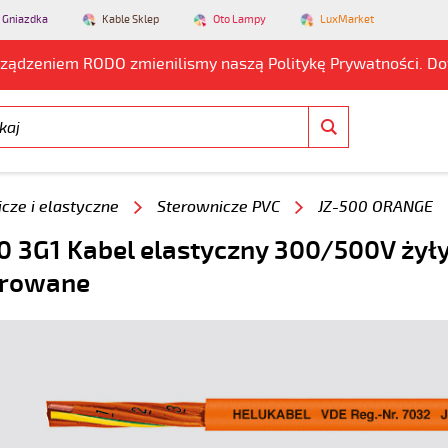
 Gniazdka
Kable Sklep
Oto Lampy
LuxMarket
rządzeniem RODO zmienilismy naszą Politykę Prywatności. D
cze i elastyczne
Sterownicze PVC
JZ-500 ORANGE
0 3G1 Kabel elastyczny 300/500V ży
rowane