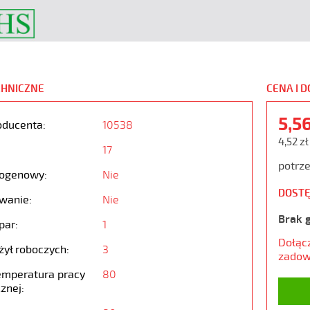
CHNICZNE
CENA I 
5,5
oducenta:
10538
4,52 zł
17
potrze
ogenowy:
Nie
DOSTĘ
wanie:
Nie
Brak 
par:
1
Dołąc
żył roboczych:
3
zadow
emperatura pracy
80
znej: