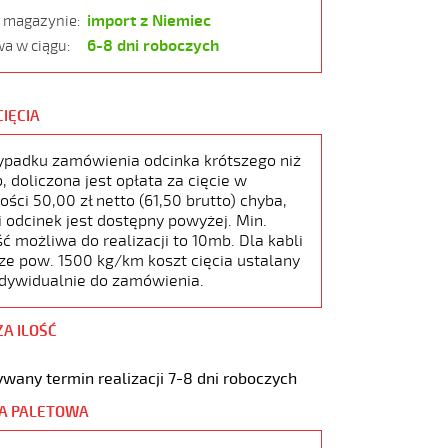
import z Niemiec
w magazynie:
6-8 dni roboczych
a w ciągu:
CIĘCIA
ypadku zamówienia odcinka krótszego niż
 doliczona jest opłata za cięcie w
ści 50,00 zł netto (61,50 brutto) chyba,
i odcinek jest dostępny powyżej. Min.
ć możliwa do realizacji to 10mb. Dla kabli
ze pow. 1500 kg/km koszt cięcia ustalany
ndywidualnie do zamówienia.
ZA ILOŚĆ
wany termin realizacji 7-8 dni roboczych
A PALETOWA