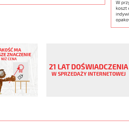
W prz
koszt 
indywi
opako
AKOŚĆ MA
ZE ZNACZENIE
NIŻ CENA
ny
21 LAT DOŚWIADCZENIA
V
W SPRZEDAŻY INTERNETOWEJ
czowe
ane
www.static.helukabel-
/upload/galleries/products/1504-
jpg
www.helukabel-
jz-