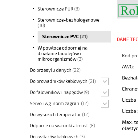
Sterownicze PUR
(8)
Sterownicze-bezhalogenowe
(10)
Sterownicze PVC
(21)
DANE TE
W powłoce odpornej na
działanie bioolejów i
Kod pr
mikroorganizmów
(3)
AWG:
Do przesyłu danych
(22)
Bezhal
Do prowadników kablowych
(21)
Ekrano
Do falowników i napędów
(9)
Liczba 
Servo i wg. norm zagran.
(12)
Liczba 
Do wysokich temperatur
(12)
Max. t
Odporne na warunki atmosf.
(8)
elastyc
Do zwijaków kablowych
(3)