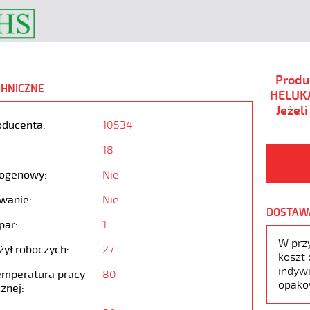
Produ
CHNICZNE
HELUKA
Jeżel
oducenta:
10534
18
ogenowy:
Nie
wanie:
Nie
DOSTAW
par:
1
W prz
żył roboczych:
27
koszt 
indywi
emperatura pracy
80
opako
znej: