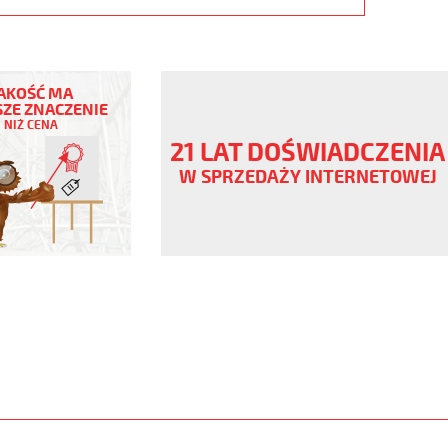
AKOŚĆ MA
ZE ZNACZENIE
NIŻ CENA
ny
21 LAT DOŚWIADCZENIA
V
W SPRZEDAŻY INTERNETOWEJ
ane
www.static.helukabel-
upload/galleries/products/1501-
www.helukabel-
jz-
l-
ny-