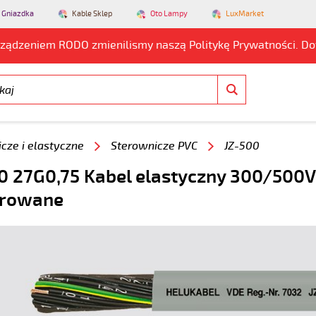
 Gniazdka
Kable Sklep
Oto Lampy
LuxMarket
rządzeniem RODO zmienilismy naszą Politykę Prywatności. D
cze i elastyczne
Sterownicze PVC
JZ-500
0 27G0,75 Kabel elastyczny 300/500V
rowane