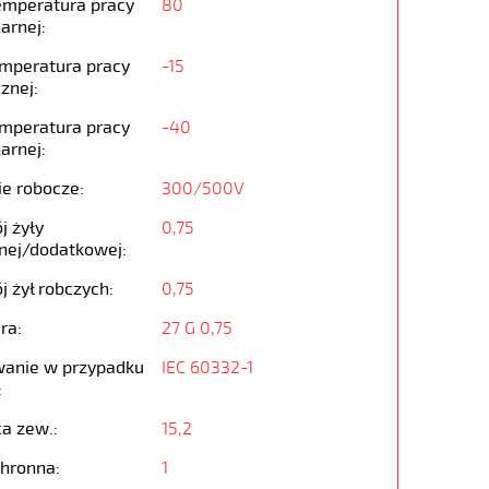
emperatura pracy
80
arnej:
emperatura pracy
-15
znej:
emperatura pracy
-40
arnej:
ie robocze:
300/500V
j żyły
0,75
nej/dodatkowej:
j żył robczych:
0,75
ra:
27 G 0,75
anie w przypadku
IEC 60332-1
:
ca zew.:
15,2
chronna:
1