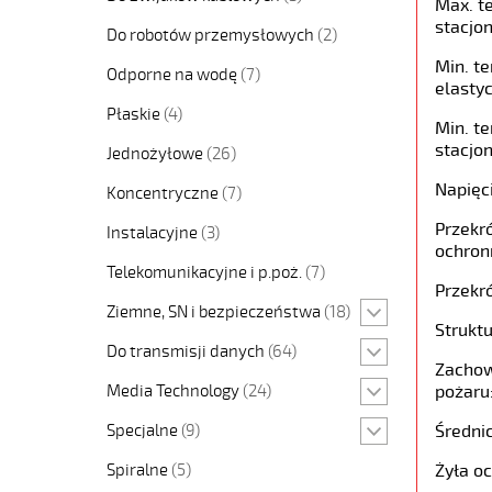
Max. t
stacjon
Do robotów przemysłowych
(2)
Min. t
Odporne na wodę
(7)
elastyc
Płaskie
(4)
Min. t
stacjon
Jednożyłowe
(26)
Napięc
Koncentryczne
(7)
Przekró
Instalacyjne
(3)
ochron
Telekomunikacyjne i p.poż.
(7)
Przekró
Ziemne, SN i bezpieczeństwa
(18)
Struktu
Do transmisji danych
(64)
Zachow
Media Technology
(24)
pożaru
Specjalne
(9)
Średni
Spiralne
(5)
Żyła o