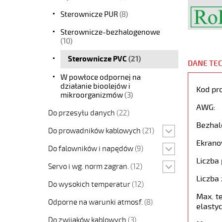
Sterownicze PUR
(8)
Sterownicze-bezhalogenowe
(10)
Sterownicze PVC
(21)
DANE TE
W powłoce odpornej na
działanie bioolejów i
Kod pr
mikroorganizmów
(3)
AWG:
Do przesyłu danych
(22)
Bezhal
Do prowadników kablowych
(21)
Ekrano
Do falowników i napędów
(9)
Liczba 
Servo i wg. norm zagran.
(12)
Liczba 
Do wysokich temperatur
(12)
Max. t
Odporne na warunki atmosf.
(8)
elastyc
Do zwijaków kablowych
(3)