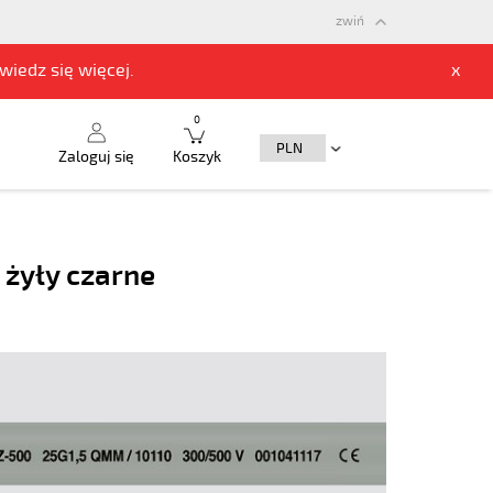
zwiń
owiedz się
więcej.
x
0
Zaloguj się
Koszyk
 żyły czarne