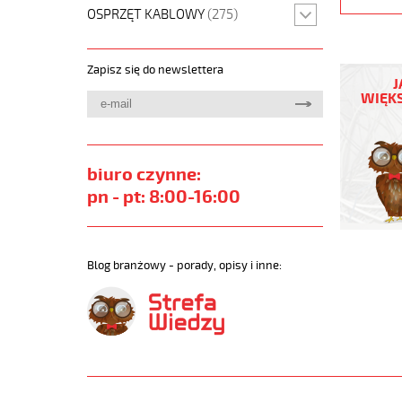
OSPRZĘT KABLOWY
(275)
JZ-
Zapisz się do newslettera
500
J
27G0,75
WIĘKS
Kabel
elastycz
300/500
żyły
biuro czynne:
czarne
pn - pt: 8:00-16:00
numerow
https://
sklep.pl/
JZ-
Blog branżowy - porady, opisy i inne:
500.jpg
https://
sklep.pl/
500-
37g0-
75-
qmmkabe
elastycz