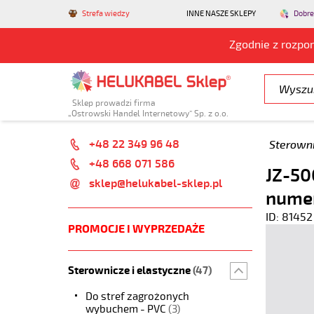
Strefa wiedzy
INNE NASZE SKLEPY
Dobre
Zgodnie z rozpo
Sklep prowadzi firma
„Ostrowski Handel Internetowy” Sp. z o.o.
+48 22 349 96 48
Sterowni
+48 668 071 586
JZ-50
sklep@helukabel-sklep.pl
nume
ID: 81452
PROMOCJE I WYPRZEDAŻE
Sterownicze i elastyczne
(47)
Do stref zagrożonych
wybuchem - PVC
(3)