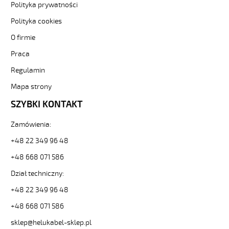
Polityka prywatności
Kabel
elastyczny
Polityka cookies
300/500V
żyły
O firmie
czarne
Praca
numerowane
od
Regulamin
Hekulabel
Mapa strony
[kod:
10050].
SZYBKI KONTAKT
HELUKABEL
https://www.static.helukabel-
Zamówienia:
sklep.pl/upload/galleries/producers/small_
JZ-
+48 22 349 96 48
500
+48 668 071 586
25G0,75
Kabel
Dział techniczny:
elastyczny
300/500V
+48 22 349 96 48
żyły
+48 668 071 586
czarne
numerowane
sklep@helukabel-sklep.pl