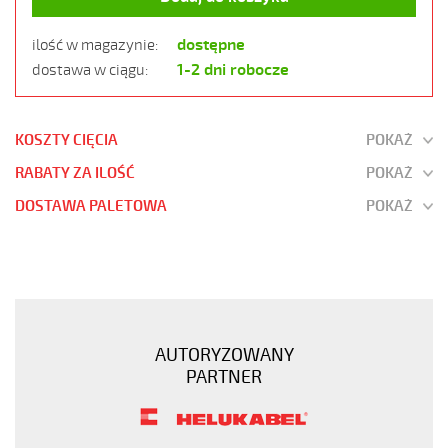
dostępne
ilość w magazynie:
1-2 dni robocze
dostawa w ciągu:
KOSZTY CIĘCIA
POKAŻ
RABATY ZA ILOŚĆ
POKAŻ
DOSTAWA PALETOWA
POKAŻ
JZ-
500
25G0,75
Kabel
elastyczny
AUTORYZOWANY
300/500V
PARTNER
żyły
czarne
numerowane