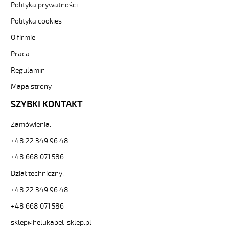
34G2,5
Polityka prywatności
Kabel
Polityka cookies
elastyczny
300/500V
O firmie
żyły
Praca
czarne
numerowane
Regulamin
od
Hekulabel
Mapa strony
[kod:
SZYBKI KONTAKT
10135].
HELUKABEL
Zamówienia:
https://www.static.helukabel-
sklep.pl/upload/galleries/producers/small_
+48 22 349 96 48
JZ-
+48 668 071 586
500
34G2,5
Dział techniczny:
Kabel
elastyczny
+48 22 349 96 48
300/500V
+48 668 071 586
żyły
czarne
sklep@helukabel-sklep.pl