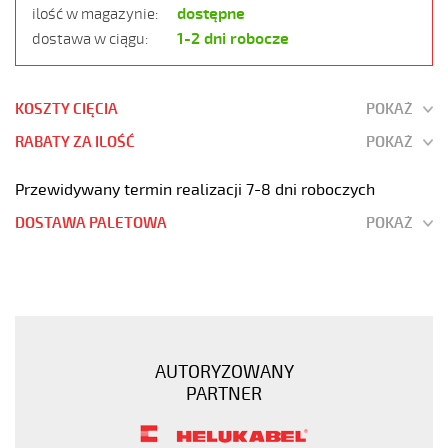
dostępne
ilość w magazynie:
1-2 dni robocze
dostawa w ciągu:
KOSZTY CIĘCIA
POKAŻ
RABATY ZA ILOŚĆ
POKAŻ
Przewidywany termin realizacji 7-8 dni roboczych
DOSTAWA PALETOWA
POKAŻ
JZ-
500
34G2,5
Kabel
elastyczny
AUTORYZOWANY
300/500V
PARTNER
żyły
czarne
numerowane