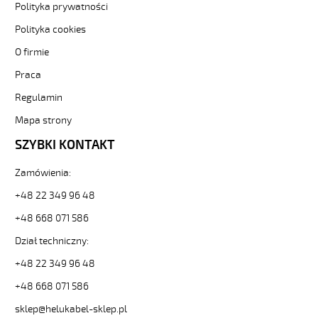
300/500V
Polityka prywatności
żyły
czarne
Polityka cookies
numerowane
O firmie
od
Hekulabel
Praca
[kod:
Regulamin
10179].
HELUKABEL
Mapa strony
https://www.static.helukabel-
sklep.pl/upload/galleries/producers/small_
SZYBKI KONTAKT
JZ-
500
Zamówienia:
21G1
+48 22 349 96 48
Kabel
elastyczny
+48 668 071 586
300/500V
Dział techniczny:
żyły
czarne
+48 22 349 96 48
numerowane
81390
+48 668 071 586
10179
sklep@helukabel-sklep.pl
zł