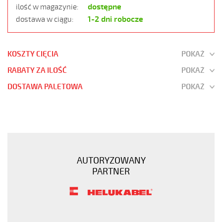
dostępne
ilość w magazynie:
1-2 dni robocze
dostawa w ciągu:
KOSZTY CIĘCIA
POKAŻ
RABATY ZA ILOŚĆ
POKAŻ
DOSTAWA PALETOWA
POKAŻ
JZ-
500
21G1
Kabel
elastyczny
AUTORYZOWANY
300/500V
PARTNER
żyły
czarne
numerowane
https://www.static.helukabel-
sklep.pl/upload/galleries/products/1501-