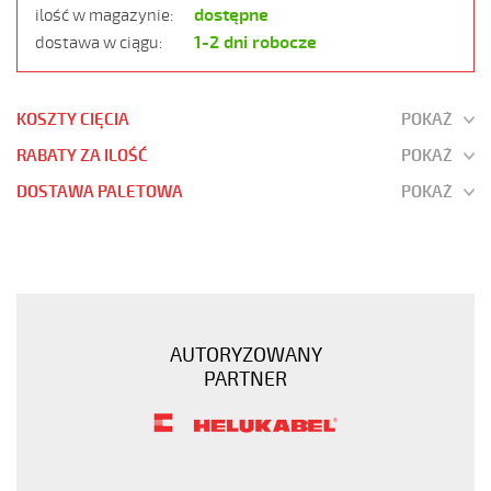
dostępne
ilość w magazynie:
1-2 dni robocze
dostawa w ciągu:
KOSZTY CIĘCIA
POKAŻ
RABATY ZA ILOŚĆ
POKAŻ
DOSTAWA PALETOWA
POKAŻ
JZ-
500
30G0,5
Kabel
elastyczny
AUTORYZOWANY
300/500V
PARTNER
żyły
czarne
numerowane
https://www.static.helukabel-
sklep.pl/upload/galleries/products/1501-