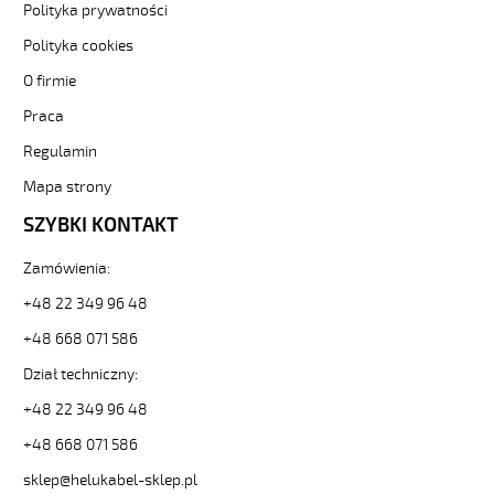
elastyczny
Polityka prywatności
300/500V
żyły
Polityka cookies
czarne
O firmie
numerowane
od
Praca
Hekulabel
Regulamin
[kod:
10020].
Mapa strony
HELUKABEL
https://www.static.helukabel-
SZYBKI KONTAKT
sklep.pl/upload/galleries/producers/small_
JZ-
Zamówienia:
500
+48 22 349 96 48
30G0,5
Kabel
+48 668 071 586
elastyczny
Dział techniczny:
300/500V
żyły
+48 22 349 96 48
czarne
numerowane
+48 668 071 586
81232
sklep@helukabel-sklep.pl
10020