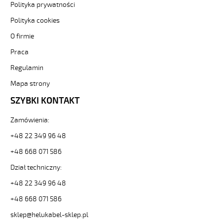
elastyczny
Polityka prywatności
300/500V
żyły
Polityka cookies
czarne
O firmie
numerowane
od
Praca
Hekulabel
Regulamin
[kod:
10016].
Mapa strony
HELUKABEL
https://www.static.helukabel-
SZYBKI KONTAKT
sklep.pl/upload/galleries/producers/small_
JZ-
Zamówienia:
500
+48 22 349 96 48
18G0,5
Kabel
+48 668 071 586
elastyczny
Dział techniczny:
300/500V
żyły
+48 22 349 96 48
czarne
numerowane
+48 668 071 586
81228
sklep@helukabel-sklep.pl
10016