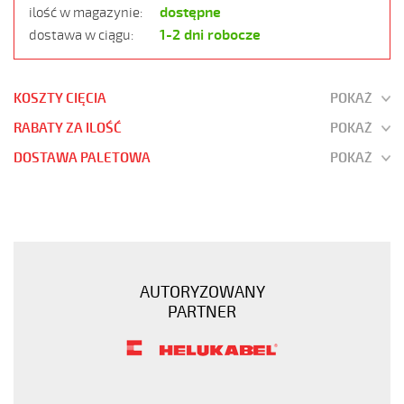
dostępne
ilość w magazynie:
1-2 dni robocze
dostawa w ciągu:
KOSZTY CIĘCIA
POKAŻ
RABATY ZA ILOŚĆ
POKAŻ
DOSTAWA PALETOWA
POKAŻ
JZ-
500
18G0,5
Kabel
elastyczny
AUTORYZOWANY
300/500V
PARTNER
żyły
czarne
numerowane
https://www.static.helukabel-
sklep.pl/upload/galleries/products/1501-