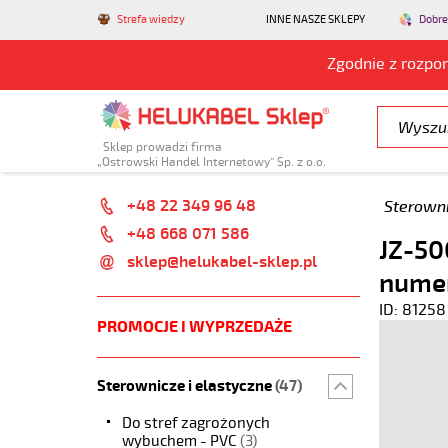
Strefa wiedzy
INNE NASZE SKLEPY
Dobre
Zgodnie z rozpo
Sklep prowadzi firma
„Ostrowski Handel Internetowy” Sp. z o.o.
+48 22 349 96 48
Sterowni
+48 668 071 586
JZ-50
sklep@helukabel-sklep.pl
nume
ID: 81258
PROMOCJE I WYPRZEDAŻE
Sterownicze i elastyczne
(47)
Do stref zagrożonych
wybuchem - PVC
(3)