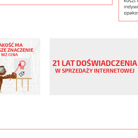
koszt 
indywi
opako
AKOŚĆ MA
ZE ZNACZENIE
NIŻ CENA
ny
21 LAT DOŚWIADCZENIA
V
W SPRZEDAŻY INTERNETOWEJ
ane
www.static.helukabel-
upload/galleries/products/1501-
www.helukabel-
jz-