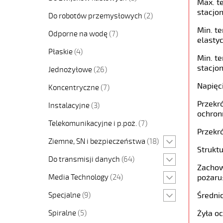
Max. t
stacjon
Do robotów przemysłowych
(2)
Min. t
Odporne na wodę
(7)
elastyc
Płaskie
(4)
Min. t
stacjon
Jednożyłowe
(26)
Napięc
Koncentryczne
(7)
Przekró
Instalacyjne
(3)
ochron
Telekomunikacyjne i p.poż.
(7)
Przekró
Ziemne, SN i bezpieczeństwa
(18)
Struktu
Do transmisji danych
(64)
Zachow
Media Technology
(24)
pożaru
Specjalne
(9)
Średni
Spiralne
(5)
Żyła o