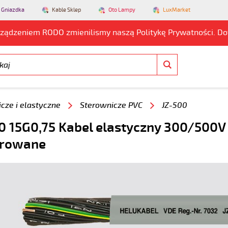
 Gniazdka
Kable Sklep
Oto Lampy
LuxMarket
rządzeniem RODO zmienilismy naszą Politykę Prywatności. D
cze i elastyczne
Sterownicze PVC
JZ-500
0 15G0,75 Kabel elastyczny 300/500V 
rowane