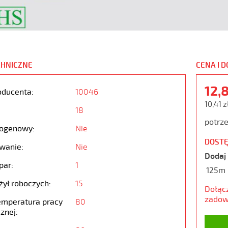
CHNICZNE
CENA I 
12,
oducenta:
10046
10,41 z
18
potrze
ogenowy:
Nie
DOSTĘ
wanie:
Nie
Dodaj 
par:
1
125m
żył roboczych:
15
Dołąc
zadow
emperatura pracy
80
znej: