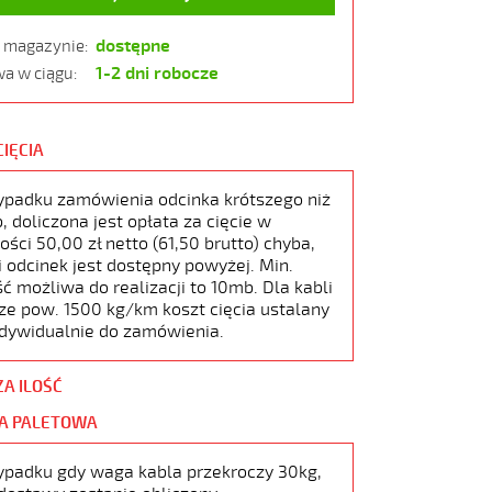
dostępne
w magazynie:
1-2 dni robocze
a w ciągu:
CIĘCIA
ypadku zamówienia odcinka krótszego niż
 doliczona jest opłata za cięcie w
ści 50,00 zł netto (61,50 brutto) chyba,
i odcinek jest dostępny powyżej. Min.
ć możliwa do realizacji to 10mb. Dla kabli
ze pow. 1500 kg/km koszt cięcia ustalany
ndywidualnie do zamówienia.
ZA ILOŚĆ
A PALETOWA
ypadku gdy waga kabla przekroczy 30kg,