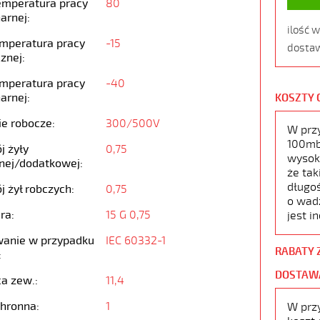
emperatura pracy
80
arnej:
ilość 
emperatura pracy
-15
dostaw
znej:
emperatura pracy
-40
arnej:
KOSZTY 
ie robocze:
300/500V
W prz
100mb,
j żyły
0,75
wysoko
nej/dodatkowej:
że tak
długoś
j żył robczych:
0,75
o wad
ra:
15 G 0,75
jest i
anie w przypadku
IEC 60332-1
RABATY 
:
DOSTAW
ca zew.:
11,4
chronna:
1
W prz