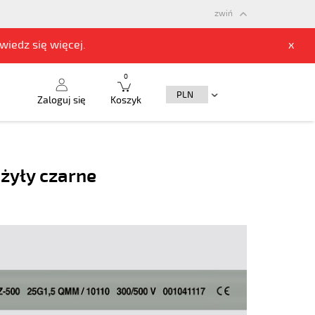
zwiń
owiedz się
więcej.
x
0
Zaloguj się
Koszyk
żyły czarne