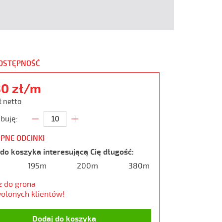
DOSTĘPNOŚĆ
80 zł/m
ł netto
buję:
PNE ODCINKI
do koszyka interesującą Cię długość:
195m
200m
380m
z do grona
olonych klientów!
Dodaj do koszyka