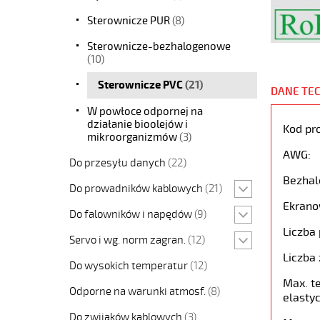
Sterownicze PUR
(8)
Sterownicze-bezhalogenowe
(10)
Sterownicze PVC
(21)
DANE TE
W powłoce odpornej na
działanie bioolejów i
Kod pr
mikroorganizmów
(3)
AWG:
Do przesyłu danych
(22)
Bezhal
Do prowadników kablowych
(21)
Ekrano
Do falowników i napędów
(9)
Liczba 
Servo i wg. norm zagran.
(12)
Liczba 
Do wysokich temperatur
(12)
Max. t
Odporne na warunki atmosf.
(8)
elastyc
Do zwijaków kablowych
(3)