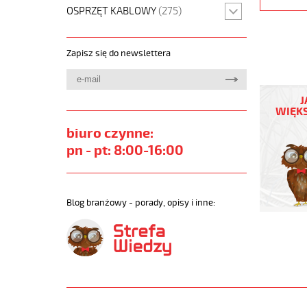
OSPRZĘT KABLOWY
(275)
Zapisz się do newslettera
JZ-
500
J
15G0,75
WIĘKS
Kabel
biuro czynne:
elastycz
300/500
pn - pt: 8:00-16:00
żyły
czarne
numerow
https://
Blog branżowy - porady, opisy i inne:
sklep.pl/
JZ-
500.jpg
https://
sklep.pl/
500-
15g0-