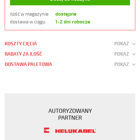
dostępne
ilość w magazynie:
1-2 dni robocze
dostawa w ciągu:
KOSZTY CIĘCIA
POKAŻ
RABATY ZA ILOŚĆ
POKAŻ
DOSTAWA PALETOWA
POKAŻ
JZ-
500
14G1,5
Kabel
elastyczny
AUTORYZOWANY
300/500V
PARTNER
żyły
czarne
numerowane