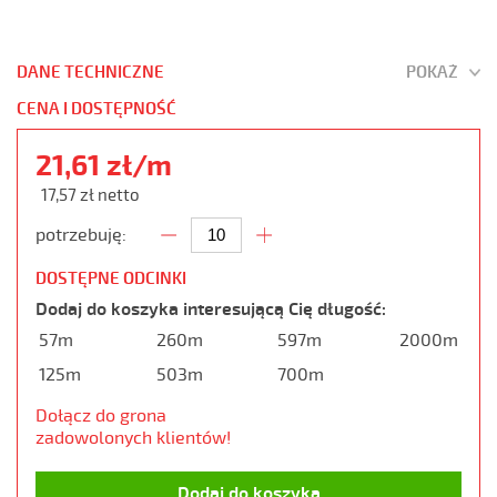
DANE TECHNICZNE
POKAŻ
CENA I DOSTĘPNOŚĆ
21,61 zł/m
17,57 zł netto
potrzebuję:
DOSTĘPNE ODCINKI
Dodaj do koszyka interesującą Cię długość:
57m
260m
597m
2000m
125m
503m
700m
Dołącz do grona
zadowolonych klientów!
Dodaj do koszyka