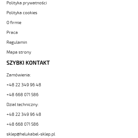
Polityka prywatności
Kabel
elastyczny
Polityka cookies
300/500V
żyły
O firmie
czarne
Praca
numerowane
od
Regulamin
Hekulabel
Mapa strony
[kod:
10105].
SZYBKI KONTAKT
HELUKABEL
https://www.static.helukabel-
Zamówienia:
sklep.pl/upload/galleries/producers/small_
JZ-
+48 22 349 96 48
500
+48 668 071 586
14G1,5
Kabel
Dział techniczny:
elastyczny
300/500V
+48 22 349 96 48
żyły
+48 668 071 586
czarne
numerowane
sklep@helukabel-sklep.pl