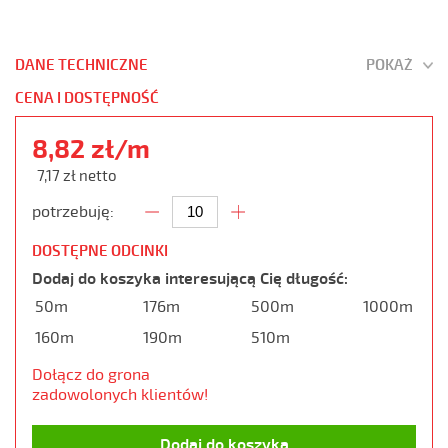
DANE TECHNICZNE
POKAŻ
CENA I DOSTĘPNOŚĆ
8,82 zł/m
7,17 zł netto
potrzebuję:
DOSTĘPNE ODCINKI
Dodaj do koszyka interesującą Cię długość:
50m
176m
500m
1000m
160m
190m
510m
Dołącz do grona
zadowolonych klientów!
Dodaj do koszyka