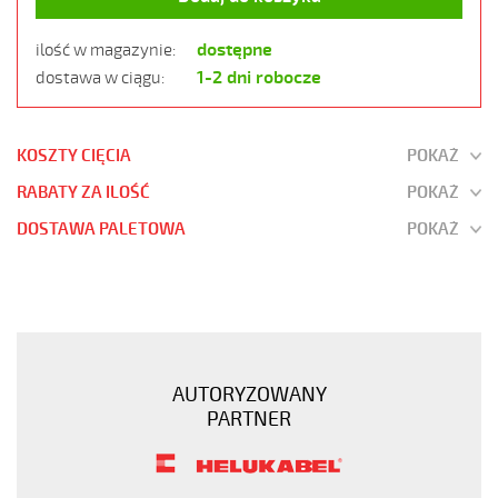
dostępne
ilość w magazynie:
1-2 dni robocze
dostawa w ciągu:
KOSZTY CIĘCIA
POKAŻ
RABATY ZA ILOŚĆ
POKAŻ
DOSTAWA PALETOWA
POKAŻ
JZ-
500
14G0,5
Kabel
elastyczny
AUTORYZOWANY
300/500V
PARTNER
żyły
czarne
numerowane