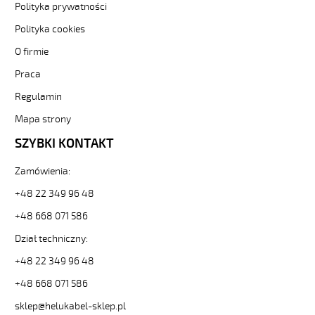
Polityka prywatności
Kabel
elastyczny
Polityka cookies
300/500V
żyły
O firmie
czarne
Praca
numerowane
od
Regulamin
Hekulabel
Mapa strony
[kod:
10015].
SZYBKI KONTAKT
HELUKABEL
https://www.static.helukabel-
Zamówienia:
sklep.pl/upload/galleries/producers/small_
JZ-
+48 22 349 96 48
500
+48 668 071 586
14G0,5
Kabel
Dział techniczny:
elastyczny
300/500V
+48 22 349 96 48
żyły
+48 668 071 586
czarne
numerowane
sklep@helukabel-sklep.pl