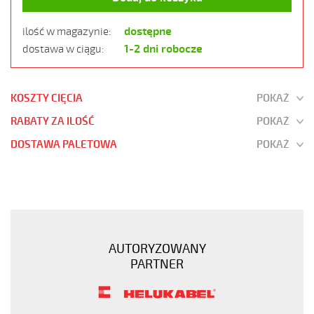
dostępne
ilość w magazynie:
1-2 dni robocze
dostawa w ciągu:
KOSZTY CIĘCIA
POKAŻ
RABATY ZA ILOŚĆ
POKAŻ
DOSTAWA PALETOWA
POKAŻ
JZ-
500
12G2,5
Kabel
elastyczny
AUTORYZOWANY
300/500V
PARTNER
żyły
czarne
numerowane