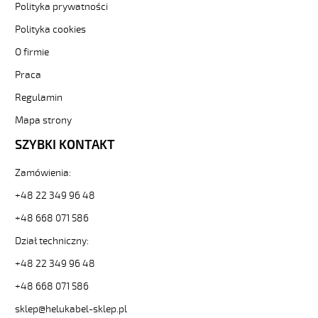
Polityka prywatności
Kabel
elastyczny
Polityka cookies
300/500V
żyły
O firmie
czarne
Praca
numerowane
od
Regulamin
Hekulabel
Mapa strony
[kod:
10130].
SZYBKI KONTAKT
HELUKABEL
https://www.static.helukabel-
Zamówienia:
sklep.pl/upload/galleries/producers/small_
JZ-
+48 22 349 96 48
500
+48 668 071 586
12G2,5
Kabel
Dział techniczny:
elastyczny
300/500V
+48 22 349 96 48
żyły
+48 668 071 586
czarne
numerowane
sklep@helukabel-sklep.pl