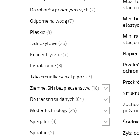
Max. t
stacjon
Do robotów przemysłowych
(2)
Min. t
Odporne na wodę
(7)
elastyc
Płaskie
(4)
Min. t
stacjon
Jednożyłowe
(26)
Napięc
Koncentryczne
(7)
Przekró
Instalacyjne
(3)
ochron
Telekomunikacyjne i p.poż.
(7)
Przekró
Ziemne, SN i bezpieczeństwa
(18)
Struktu
Do transmisji danych
(64)
Zachow
Media Technology
(24)
pożaru
Specjalne
(9)
Średni
Spiralne
(5)
Żyła o