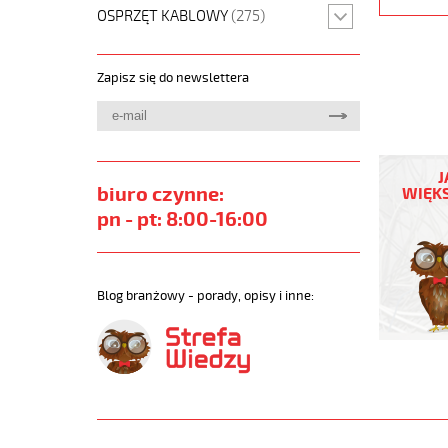
OSPRZĘT KABLOWY
(275)
Zapisz się do newslettera
JZ-
500
J
12G1,5
biuro czynne:
WIĘKS
Kabel
pn - pt: 8:00-16:00
elastycz
300/500
żyły
czarne
Blog branżowy - porady, opisy i inne:
numerow
https://
sklep.pl/
JZ-
500.jpg
https://
sklep.pl/
500-