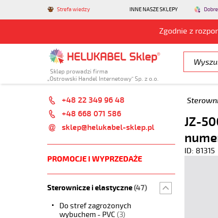
Strefa wiedzy
INNE NASZE SKLEPY
Dobre
Zgodnie z rozpo
Sklep prowadzi firma
„Ostrowski Handel Internetowy” Sp. z o.o.
+48 22 349 96 48
Sterowni
+48 668 071 586
JZ-50
sklep@helukabel-sklep.pl
nume
ID: 81315
PROMOCJE I WYPRZEDAŻE
Sterownicze i elastyczne
(47)
Do stref zagrożonych
wybuchem - PVC
(3)