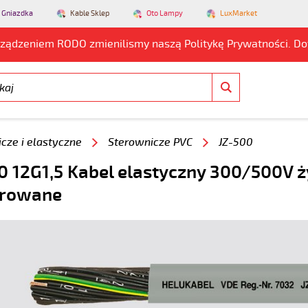
 Gniazdka
Kable Sklep
Oto Lampy
LuxMarket
rządzeniem RODO zmienilismy naszą Politykę Prywatności. D
cze i elastyczne
Sterownicze PVC
JZ-500
0 12G1,5 Kabel elastyczny 300/500V ż
rowane