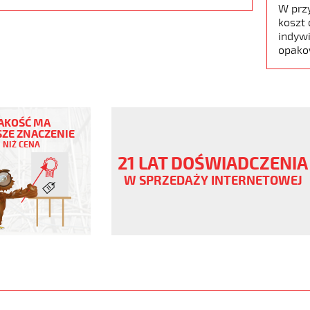
W prz
koszt 
indywi
opako
AKOŚĆ MA
ZE ZNACZENIE
NIŻ CENA
ny
21 LAT DOŚWIADCZENIA
V
W SPRZEDAŻY INTERNETOWEJ
ane
www.static.helukabel-
upload/galleries/products/1501-
www.helukabel-
jz-