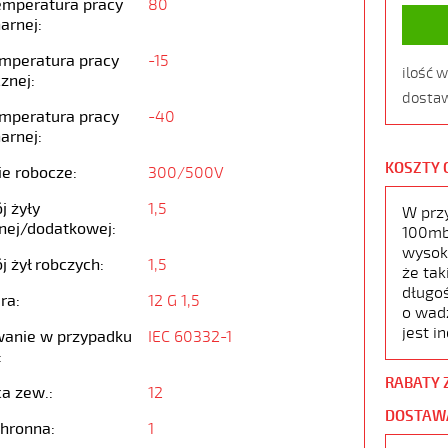
emperatura pracy
80
arnej:
emperatura pracy
-15
ilość 
znej:
dostaw
emperatura pracy
-40
arnej:
KOSZTY 
ie robocze:
300/500V
j żyły
1,5
W prz
nej/dodatkowej:
100mb,
wysoko
j żył robczych:
1,5
że tak
długoś
ra:
12 G 1,5
o wad
jest i
anie w przypadku
IEC 60332-1
:
RABATY 
ca zew.:
12
DOSTAW
chronna:
1