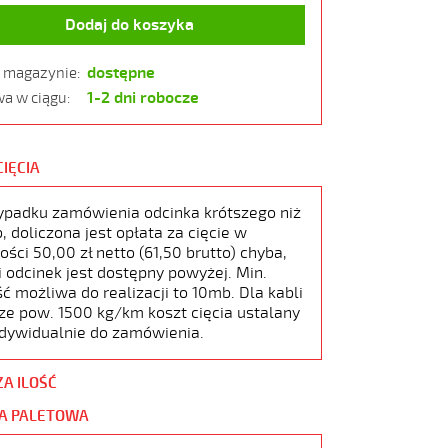
Dodaj do koszyka
dostępne
w magazynie:
1-2 dni robocze
a w ciągu:
CIĘCIA
ypadku zamówienia odcinka krótszego niż
 doliczona jest opłata za cięcie w
ści 50,00 zł netto (61,50 brutto) chyba,
i odcinek jest dostępny powyżej. Min.
ć możliwa do realizacji to 10mb. Dla kabli
ze pow. 1500 kg/km koszt cięcia ustalany
ndywidualnie do zamówienia.
ZA ILOŚĆ
A PALETOWA