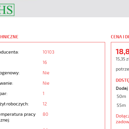
CHNICZNE
CENA I 
18,
oducenta:
10103
15,35 z
16
potrze
ogenowy:
Nie
DOSTĘ
wanie:
Nie
Dodaj 
par:
1
50m
żył roboczych:
12
55m
emperatura pracy
80
Dołąc
znej:
zadow