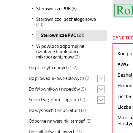
Sterownicze PUR
(8)
Sterownicze-bezhalogenowe
(10)
Sterownicze PVC
(21)
DANE TE
W powłoce odpornej na
działanie bioolejów i
Kod pr
mikroorganizmów
(3)
AWG:
Do przesyłu danych
(22)
Bezhal
Do prowadników kablowych
(21)
Ekrano
Do falowników i napędów
(9)
Liczba 
Servo i wg. norm zagran.
(12)
Liczba 
Do wysokich temperatur
(12)
Max. t
Odporne na warunki atmosf.
(8)
elastyc
Do zwijaków kablowych
(3)