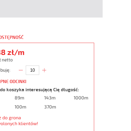
DOSTĘPNOŚĆ
88 zł/m
ł netto
buję:
PNE ODCINKI
do koszyka interesującą Cię długość:
89m
143m
1000m
100m
370m
z do grona
olonych klientów!