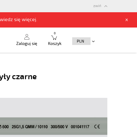
zwiń
owiedz się
więcej.
x
0
Zaloguj się
Koszyk
yły czarne