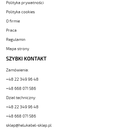
Kabel
Polityka prywatności
elastyczny
Polityka cookies
300/500V
żyły
O firmie
czarne
Praca
numerowane
od
Regulamin
Hekulabel
[kod:
Mapa strony
10119].
SZYBKI KONTAKT
HELUKABEL
https://www.static.helukabel-
Zamówienia:
sklep.pl/upload/galleries/producers/small_
JZ-
+48 22 349 96 48
500
100G1,5
+48 668 071 586
Kabel
Dział techniczny:
elastyczny
300/500V
+48 22 349 96 48
żyły
+48 668 071 586
czarne
numerowane
sklep@helukabel-sklep.pl