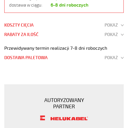
6-8 dni roboczych
dostawa w ciągu:
KOSZTY CIĘCIA
POKAŻ
RABATY ZA ILOŚĆ
POKAŻ
Przewidywany termin realizacji 7-8 dni roboczych
DOSTAWA PALETOWA
POKAŻ
JZ-
500
100G1,5
Kabel
elastyczny
AUTORYZOWANY
300/500V
PARTNER
żyły
czarne
numerowane
https://www.static.helukabel-