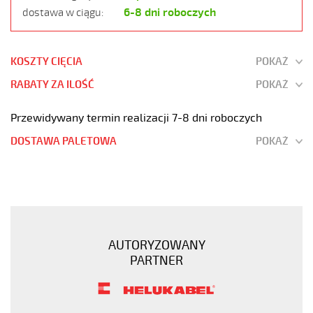
6-8 dni roboczych
dostawa w ciągu:
KOSZTY CIĘCIA
POKAŻ
RABATY ZA ILOŚĆ
POKAŻ
Przewidywany termin realizacji 7-8 dni roboczych
DOSTAWA PALETOWA
POKAŻ
JZ-
500
100G0,5
Kabel
elastyczny
AUTORYZOWANY
300/500V
PARTNER
żyły
czarne
numerowane
https://www.static.helukabel-