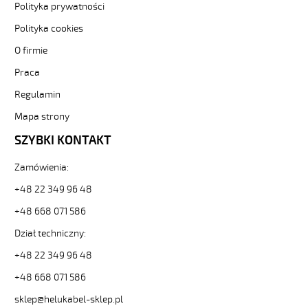
Kabel
Polityka prywatności
elastyczny
Polityka cookies
300/500V
żyły
O firmie
czarne
Praca
numerowane
od
Regulamin
Hekulabel
[kod:
Mapa strony
10029].
SZYBKI KONTAKT
HELUKABEL
https://www.static.helukabel-
Zamówienia:
sklep.pl/upload/galleries/producers/small_
JZ-
+48 22 349 96 48
500
100G0,5
+48 668 071 586
Kabel
Dział techniczny:
elastyczny
300/500V
+48 22 349 96 48
żyły
+48 668 071 586
czarne
numerowane
sklep@helukabel-sklep.pl