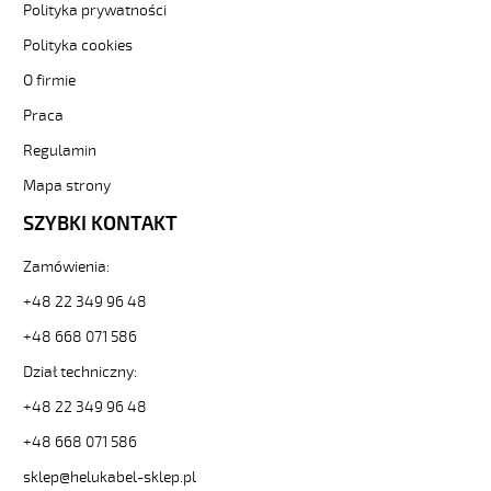
0,00
Polityka prywatności
2026-
Polityka cookies
08-
08T23:27:40+02:00
O firmie
In
Praca
stock
OB-
Regulamin
750
2x4
Mapa strony
Kabel
SZYBKI KONTAKT
elastyczny
450/750V
Zamówienia:
żyły
kolorowe
+48 22 349 96 48
https://www.helukabel-
+48 668 071 586
sklep.pl/ob-
750-
Dział techniczny:
3x4-
qmmkabel-
+48 22 349 96 48
elastyczny-
+48 668 071 586
450-
750vzyly-
sklep@helukabel-sklep.pl