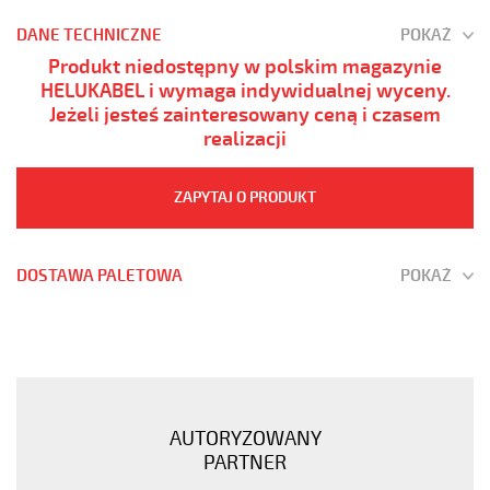
DANE TECHNICZNE
POKAŻ
Produkt niedostępny w polskim magazynie
HELUKABEL i wymaga indywidualnej wyceny.
Jeżeli jesteś zainteresowany ceną i czasem
realizacji
ZAPYTAJ O PRODUKT
DOSTAWA PALETOWA
POKAŻ
JB-
750
7G6
Kabel
elastyczny
AUTORYZOWANY
450/750V
PARTNER
żyły