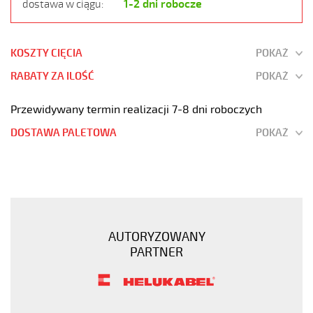
1-2 dni robocze
dostawa w ciągu:
KOSZTY CIĘCIA
POKAŻ
RABATY ZA ILOŚĆ
POKAŻ
Przewidywany termin realizacji 7-8 dni roboczych
DOSTAWA PALETOWA
POKAŻ
JB-
750
7G2,5
Kabel
elastyczny
AUTORYZOWANY
450/750V
PARTNER
żyły
kolorowe
https://www.static.helukabel-
sklep.pl/upload/galleries/products/1510-