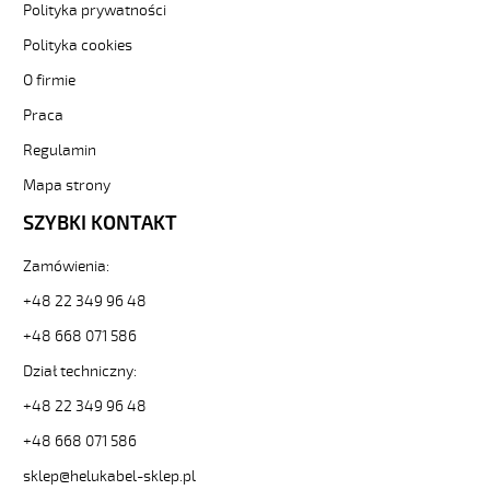
Polityka prywatności
żyły
kolorowe
Polityka cookies
od
O firmie
Hekulabel
[kod:
Praca
11169].
HELUKABEL
Regulamin
https://www.static.helukabel-
Mapa strony
sklep.pl/upload/galleries/producers/small_
JB-
SZYBKI KONTAKT
750
7G2,5
Zamówienia:
Kabel
elastyczny
+48 22 349 96 48
450/750V
+48 668 071 586
żyły
kolorowe
Dział techniczny:
81820
+48 22 349 96 48
11169
zł
+48 668 071 586
18,51
2026-
sklep@helukabel-sklep.pl