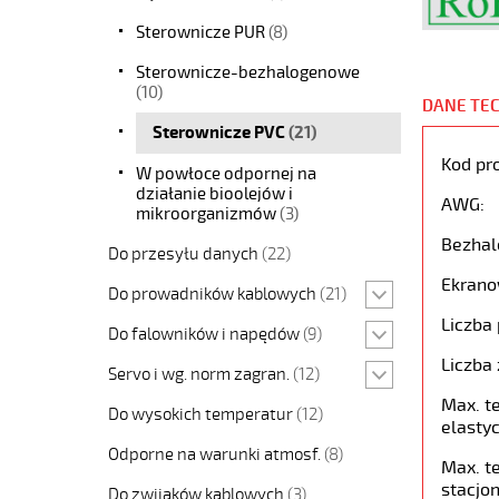
Sterownicze PUR
(8)
Sterownicze-bezhalogenowe
(10)
DANE TE
Sterownicze PVC
(21)
Kod pr
W powłoce odpornej na
działanie bioolejów i
AWG:
mikroorganizmów
(3)
Bezhal
Do przesyłu danych
(22)
Ekrano
Do prowadników kablowych
(21)
Liczba 
Do falowników i napędów
(9)
Liczba 
Servo i wg. norm zagran.
(12)
Max. t
Do wysokich temperatur
(12)
elastyc
Odporne na warunki atmosf.
(8)
Max. t
stacjon
Do zwijaków kablowych
(3)