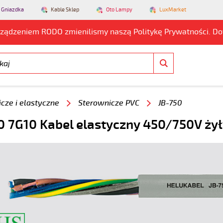
 Gniazdka
Kable Sklep
Oto Lampy
LuxMarket
rządzeniem RODO zmienilismy naszą Politykę Prywatności. D
cze i elastyczne
Sterownicze PVC
JB-750
0 7G10 Kabel elastyczny 450/750V ży