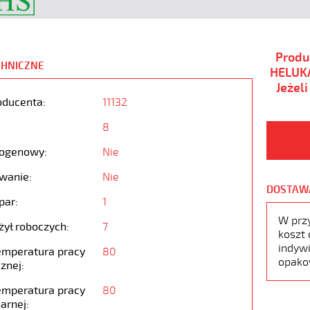
Produ
CHNICZNE
HELUKA
Jeżel
oducenta:
11132
8
ogenowy:
Nie
wanie:
Nie
DOSTAW
par:
1
W prz
żył roboczych:
7
koszt 
indywi
emperatura pracy
80
opako
znej:
emperatura pracy
80
arnej: