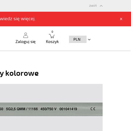
zwiń
owiedz się
więcej.
x
0
Zaloguj się
Koszyk
ły kolorowe