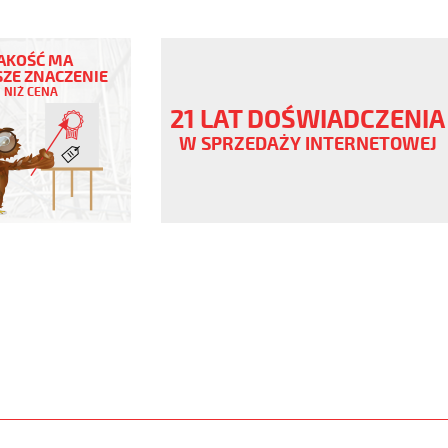
AKOŚĆ MA
ZE ZNACZENIE
NIŻ CENA
ny
21 LAT DOŚWIADCZENIA
V
W SPRZEDAŻY INTERNETOWEJ
www.static.helukabel-
upload/galleries/products/1510-
www.helukabel-
jb-
l-
ny-
-
-