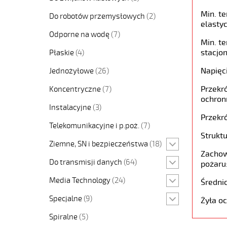
Min. t
Do robotów przemysłowych
(2)
elastyc
Odporne na wodę
(7)
Min. t
stacjon
Płaskie
(4)
Napięc
Jednożyłowe
(26)
Przekró
Koncentryczne
(7)
ochron
Instalacyjne
(3)
Przekró
Telekomunikacyjne i p.poż.
(7)
Struktu
Ziemne, SN i bezpieczeństwa
(18)
Zachow
Do transmisji danych
(64)
pożaru
Media Technology
(24)
Średni
Specjalne
(9)
Żyła o
Spiralne
(5)