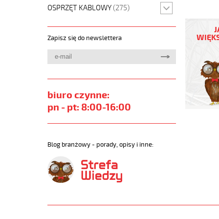
OSPRZĘT KABLOWY
(275)
JB-
750
J
7G10
WIĘKS
Zapisz się do newslettera
Kabel
elastycz
450/750
żyły
kolorowe
https://
biuro czynne:
sklep.pl/
pn - pt: 8:00-16:00
JB-
750.jpg
https://
sklep.pl/
Blog branżowy - porady, opisy i inne:
750-
7g10-
qmmkabe
elastycz
450-
750vzyly
kolorowe