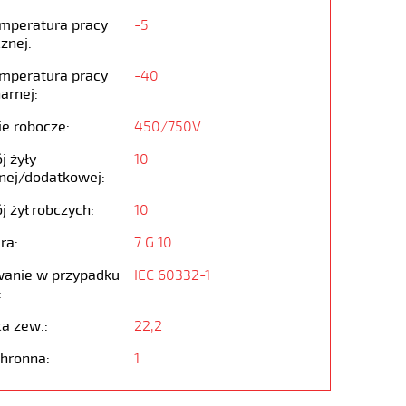
emperatura pracy
-5
znej:
emperatura pracy
-40
arnej:
ie robocze:
450/750V
j żyły
10
nej/dodatkowej:
j żył robczych:
10
ra:
7 G 10
anie w przypadku
IEC 60332-1
:
ca zew.:
22,2
chronna:
1