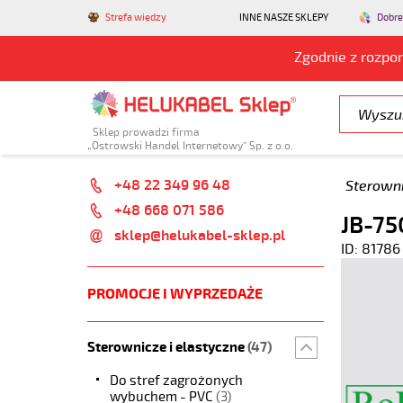
Strefa wiedzy
INNE NASZE SKLEPY
Dobre
Zgodnie z rozpo
Sklep prowadzi firma
„Ostrowski Handel Internetowy” Sp. z o.o.
+48 22 349 96 48
Sterowni
+48 668 071 586
JB-75
sklep@helukabel-sklep.pl
ID: 81786
PROMOCJE I WYPRZEDAŻE
Sterownicze i elastyczne
(47)
Do stref zagrożonych
wybuchem - PVC
(3)