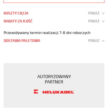
KOSZTY CIĘCIA
POKAŻ
RABATY ZA ILOŚĆ
POKAŻ
Przewidywany termin realizacji 7-8 dni roboczych
DOSTAWA PALETOWA
POKAŻ
JB-
750
5G2,5
Kabel
elastyczny
AUTORYZOWANY
450/750V
PARTNER
żółty,
żyły
kolorowe
https://www.static.helukabel-
sklep.pl/upload/galleries/products/1520-