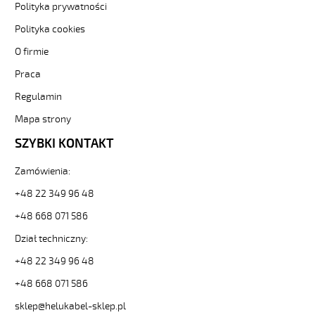
Polityka prywatności
elastyczny
450/750V
Polityka cookies
żółty,
O firmie
żyły
kolorowe
Praca
od
Hekulabel
Regulamin
[kod:
Mapa strony
10339].
HELUKABEL
SZYBKI KONTAKT
https://www.static.helukabel-
sklep.pl/upload/galleries/producers/small_
Zamówienia:
JB-
750
+48 22 349 96 48
5G2,5
+48 668 071 586
Kabel
elastyczny
Dział techniczny:
450/750V
+48 22 349 96 48
żółty,
żyły
+48 668 071 586
kolorowe
81416
sklep@helukabel-sklep.pl