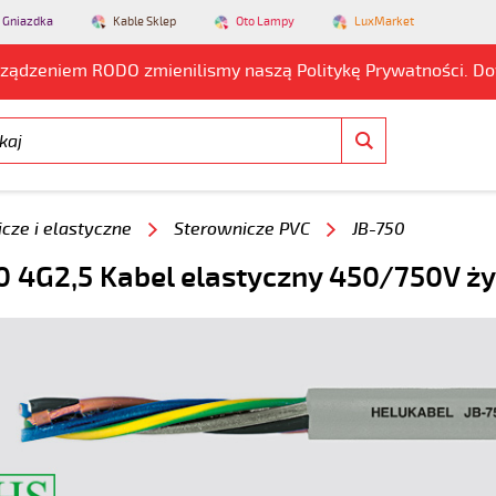
 Gniazdka
Kable Sklep
Oto Lampy
LuxMarket
rządzeniem RODO zmienilismy naszą Politykę Prywatności. D
cze i elastyczne
Sterownicze PVC
JB-750
0 4G2,5 Kabel elastyczny 450/750V ż