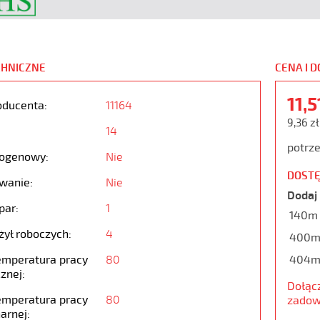
CHNICZNE
CENA I 
11,
oducenta:
11164
9,36 z
14
potrze
ogenowy:
Nie
DOSTĘ
wanie:
Nie
Dodaj 
par:
1
140m
żył roboczych:
4
400
emperatura pracy
80
404
znej:
Dołąc
emperatura pracy
80
zadow
arnej: