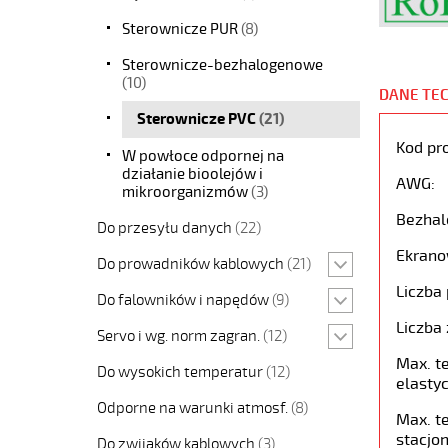
Sterownicze PUR
(8)
Sterownicze-bezhalogenowe
(10)
DANE TE
Sterownicze PVC
(21)
Kod pr
W powłoce odpornej na
działanie bioolejów i
AWG:
mikroorganizmów
(3)
Bezhal
Do przesyłu danych
(22)
Ekrano
Do prowadników kablowych
(21)
Liczba 
Do falowników i napędów
(9)
Liczba 
Servo i wg. norm zagran.
(12)
Max. t
Do wysokich temperatur
(12)
elastyc
Odporne na warunki atmosf.
(8)
Max. t
stacjon
Do zwijaków kablowych
(3)