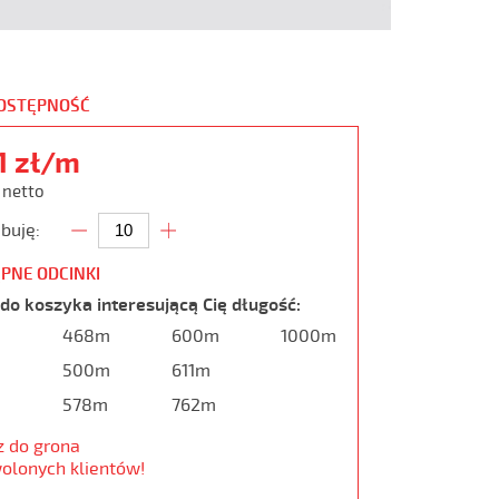
DOSTĘPNOŚĆ
51 zł/m
ł netto
buję:
PNE ODCINKI
do koszyka interesującą Cię długość:
468m
600m
1000m
m
500m
611m
m
578m
762m
z do grona
olonych klientów!