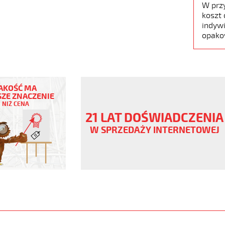
W prz
koszt 
indywi
opako
AKOŚĆ MA
ZE ZNACZENIE
NIŻ CENA
ny
21 LAT DOŚWIADCZENIA
V
W SPRZEDAŻY INTERNETOWEJ
www.static.helukabel-
upload/galleries/products/1510-
www.helukabel-
jb-