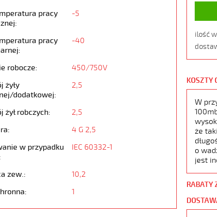
emperatura pracy
-5
znej:
ilość 
emperatura pracy
-40
dostaw
arnej:
ie robocze:
450/750V
KOSZTY 
j żyły
2,5
nej/dodatkowej:
W prz
100mb,
j żył robczych:
2,5
wysoko
ra:
4 G 2,5
że tak
długoś
anie w przypadku
IEC 60332-1
o wad
:
jest i
ca zew.:
10,2
RABATY 
chronna:
1
DOSTAW