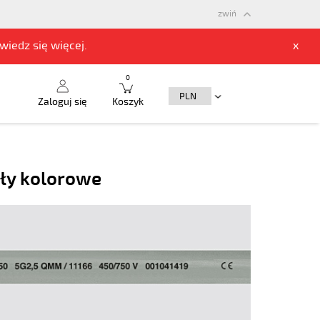
zwiń
owiedz się
więcej.
x
0
Zaloguj się
Koszyk
yły kolorowe