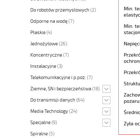
Min. t
Do robotów przemysłowych
(2)
elastyc
Odporne na wodę
(7)
Min. t
stacjon
Płaskie
(4)
Napięc
Jednożyłowe
(26)
Przekró
Koncentryczne
(7)
ochron
Instalacyjne
(3)
Przekró
Telekomunikacyjne i p.poż.
(7)
Struktu
Ziemne, SN i bezpieczeństwa
(18)
Zachow
Do transmisji danych
(64)
pożaru
Media Technology
(24)
Średni
Specjalne
(9)
Żyła o
Spiralne
(5)