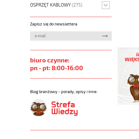
OSPRZĘT KABLOWY
(275)
Zapisz się do newslettera
JB-
750
J
4G2,5
biuro czynne:
WIĘKS
Kabel
pn - pt: 8:00-16:00
elastycz
450/750
żyły
kolorowe
Blog branżowy - porady, opisy i inne:
https://
sklep.pl/
JB-
750.jpg
https://
sklep.pl/
750-
4g2-