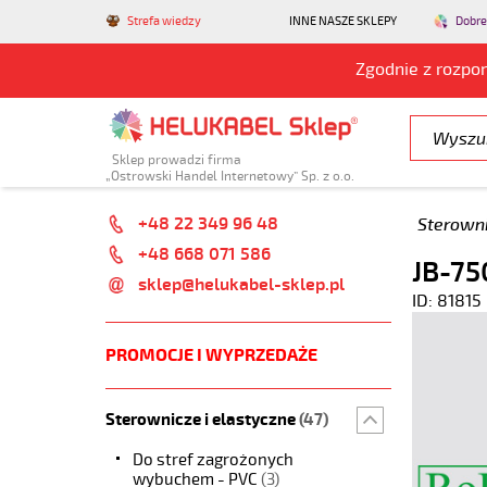
Strefa wiedzy
INNE NASZE SKLEPY
Dobre
Zgodnie z rozpo
Sklep prowadzi firma
„Ostrowski Handel Internetowy” Sp. z o.o.
+48 22 349 96 48
Sterowni
+48 668 071 586
JB-75
sklep@helukabel-sklep.pl
ID: 81815
PROMOCJE I WYPRZEDAŻE
Sterownicze i elastyczne
(47)
Do stref zagrożonych
wybuchem - PVC
(3)