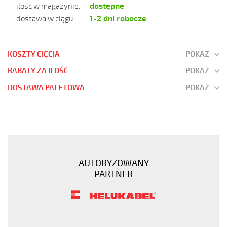
dostępne
ilość w magazynie:
1-2 dni robocze
dostawa w ciągu:
KOSZTY CIĘCIA
POKAŻ
RABATY ZA ILOŚĆ
POKAŻ
DOSTAWA PALETOWA
POKAŻ
JB-
750
4G10
Kabel
elastyczny
AUTORYZOWANY
450/750V
PARTNER
żyły
kolorowe
https://www.static.helukabel-
sklep.pl/upload/galleries/products/1510-
JB-