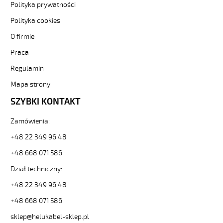
Polityka prywatności
od
Hekulabel
Polityka cookies
[kod:
O firmie
11130].
HELUKABEL
Praca
https://www.static.helukabel-
Regulamin
sklep.pl/upload/galleries/producers/small_
JB-
Mapa strony
750
4G10
SZYBKI KONTAKT
Kabel
elastyczny
Zamówienia:
450/750V
+48 22 349 96 48
żyły
kolorowe
+48 668 071 586
81784
11130
Dział techniczny:
zł
+48 22 349 96 48
40,96
2026-
+48 668 071 586
08-
sklep@helukabel-sklep.pl
09T00:02:10+02:00