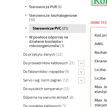
Sterownicze PUR
(8)
Sterownicze-bezhalogenowe
(10)
DANE TE
Sterownicze PVC
(21)
Kod pr
W powłoce odpornej na
działanie bioolejów i
AWG:
mikroorganizmów
(3)
Bezhal
Do przesyłu danych
(22)
Ekrano
Do prowadników kablowych
(21)
Liczba 
Do falowników i napędów
(9)
Liczba 
Servo i wg. norm zagran.
(12)
Max. t
Do wysokich temperatur
(12)
elastyc
Odporne na warunki atmosf.
(8)
Max. t
stacjon
Do zwijaków kablowych
(3)