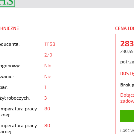
CHNICZNE
CENA I 
283
oducenta:
11158
230,55
2/0
potrze
ogenowy:
Nie
DOSTĘ
wanie:
Nie
Brak 
par:
1
Dołąc
żył roboczych:
3
zadow
emperatura pracy
80
znej:
emperatura pracy
80
ilość 
arnej: