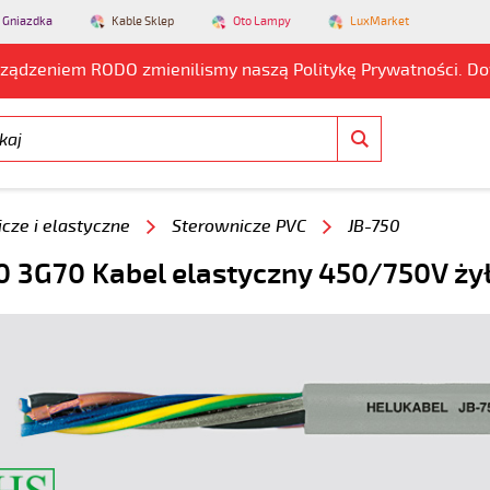
 Gniazdka
Kable Sklep
Oto Lampy
LuxMarket
rządzeniem RODO zmienilismy naszą Politykę Prywatności. D
cze i elastyczne
Sterownicze PVC
JB-750
0 3G70 Kabel elastyczny 450/750V ży