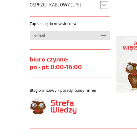
OSPRZĘT KABLOWY
(275)
Zapisz się do newslettera
JB-
750
J
3G70
WIĘKS
Kabel
elastycz
biuro czynne:
450/750
pn - pt: 8:00-16:00
żyły
kolorowe
https://
sklep.pl/
Blog branżowy - porady, opisy i inne:
JB-
750.jpg
https://
sklep.pl/
750-
3g70-
qmmkabe