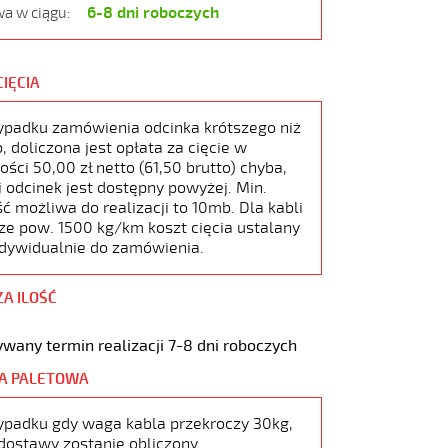
6-8 dni roboczych
a w ciągu:
CIĘCIA
ypadku zamówienia odcinka krótszego niż
 doliczona jest opłata za cięcie w
ści 50,00 zł netto (61,50 brutto) chyba,
i odcinek jest dostępny powyżej. Min.
ć możliwa do realizacji to 10mb. Dla kabli
ze pow. 1500 kg/km koszt cięcia ustalany
ndywidualnie do zamówienia.
ZA ILOŚĆ
wany termin realizacji 7-8 dni roboczych
A PALETOWA
ypadku gdy waga kabla przekroczy 30kg,
dostawy zostanie obliczony