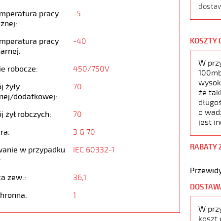
dostaw
emperatura pracy
-5
znej:
emperatura pracy
-40
KOSZTY 
arnej:
W prz
ie robocze:
450/750V
100mb,
wysoko
j żyły
70
że tak
nej/dodatkowej:
długoś
o wad
j żył robczych:
70
jest i
ra:
3 G 70
RABATY 
anie w przypadku
IEC 60332-1
:
Przewidy
ca zew.:
36,1
DOSTAW
chronna:
1
W prz
koszt 