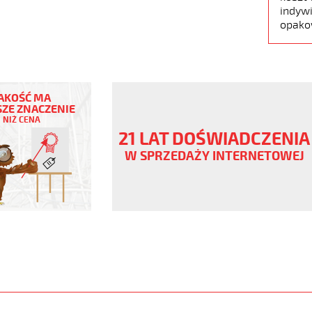
indywi
opako
AKOŚĆ MA
ZE ZNACZENIE
NIŻ CENA
ny
21 LAT DOŚWIADCZENIA
V
W SPRZEDAŻY INTERNETOWEJ
www.static.helukabel-
upload/galleries/products/1510-
www.helukabel-
jb-
l-