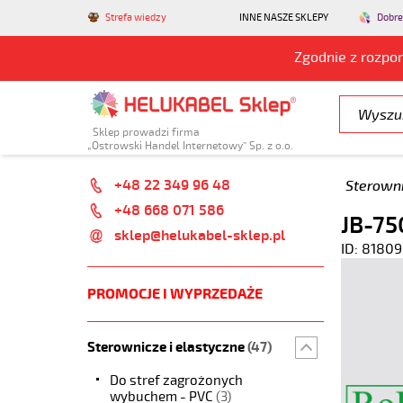
Strefa wiedzy
INNE NASZE SKLEPY
Dobre
Zgodnie z rozpo
Sklep prowadzi firma
„Ostrowski Handel Internetowy” Sp. z o.o.
+48 22 349 96 48
Sterowni
+48 668 071 586
JB-75
sklep@helukabel-sklep.pl
ID: 81809
PROMOCJE I WYPRZEDAŻE
Sterownicze i elastyczne
(47)
Do stref zagrożonych
wybuchem - PVC
(3)