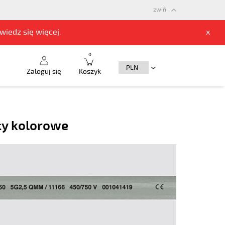
zwiń
owiedz się
więcej.
x
0
Zaloguj się
Koszyk
ły kolorowe