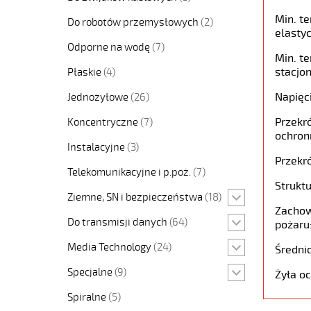
Min. t
Do robotów przemysłowych
(2)
elastyc
Odporne na wodę
(7)
Min. t
stacjon
Płaskie
(4)
Napięc
Jednożyłowe
(26)
Przekró
Koncentryczne
(7)
ochron
Instalacyjne
(3)
Przekró
Telekomunikacyjne i p.poż.
(7)
Struktu
Ziemne, SN i bezpieczeństwa
(18)
Zachow
Do transmisji danych
(64)
pożaru
Media Technology
(24)
Średni
Specjalne
(9)
Żyła o
Spiralne
(5)