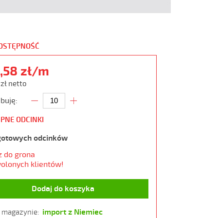
DOSTĘPNOŚĆ
,58 zł/m
 zł netto
buję:
PNE ODCINKI
gotowych odcinków
z do grona
olonych klientów!
Dodaj do koszyka
import z Niemiec
w magazynie: